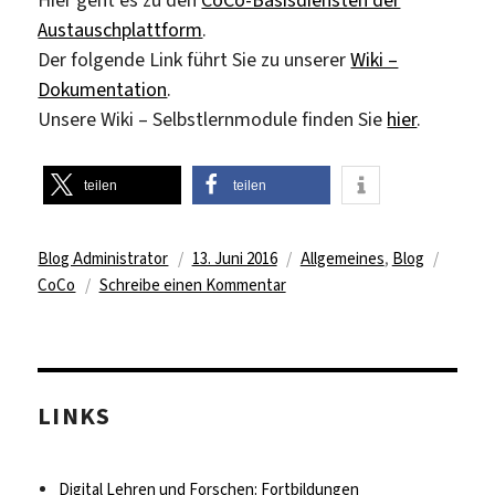
Hier geht es zu den
CoCo-Basisdiensten der
Austauschplattform
.
Der folgende Link führt Sie zu unserer
Wiki –
Dokumentation
.
Unsere Wiki – Selbstlernmodule finden Sie
hier
.
teilen
teilen
Autor
Veröffentlicht
Kategorien
Schlag
Blog Administrator
13. Juni 2016
Allgemeines
,
Blog
am
zu
CoCo
Schreibe einen Kommentar
Neu:
Wiki
zur
Kommunikation
LINKS
und
Kollaboration
in
Digital Lehren und Forschen: Fortbildungen