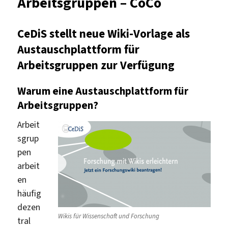
Arbeitsgruppen – CoCo
CeDiS stellt neue Wiki-Vorlage als
Austauschplattform für
Arbeitsgruppen zur Verfügung
Warum eine Austauschplattform für
Arbeitsgruppen?
Arbeit
sgrup
pen
arbeit
en
häufig
dezen
Wikis für Wissenschaft und Forschung
tral