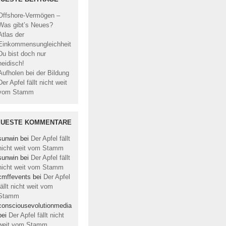
Offshore-Vermögen –
Was gibt’s Neues?
Atlas der
Einkommensungleichheit
Du bist doch nur
neidisch!
Aufholen bei der Bildung
Der Apfel fällt nicht weit
vom Stamm
EUESTE KOMMENTARE
sunwin
bei
Der Apfel fällt
nicht weit vom Stamm
sunwin
bei
Der Apfel fällt
nicht weit vom Stamm
cmffevents
bei
Der Apfel
fällt nicht weit vom
Stamm
consciousevolutionmedia
bei
Der Apfel fällt nicht
weit vom Stamm