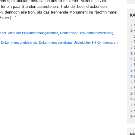
ine spektakuläre Installation aus illuminierten Ballons ließ die
für ein paar Stunden auferstehen. Trotz der beeindruckenden
hl dennoch alle froh, als das trennende Monument im Nachthimmel
KA
Mauer […]
änder
,
Atlas der Einkommensungleichheit
,
Deutschland
,
Einkommensverteilung
,
t
r Einkommensungleichheit
,
Einkommensverteilung
,
Ungleichheit
|
4 Kommentare »
NE