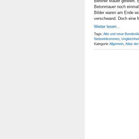
Berliner Mauer gefeiert. E
Betonmauer noch einmal 
Bilder waren am Ende wo
verschwand. Doch eine 
Weiter lesen...
Tags:
Alte und neue Bundesl
Nettoeinkommen
,
Ungleichhei
Kategorie
Allgemein
,
Atlas de