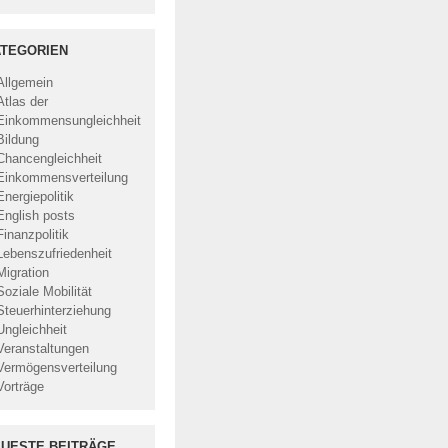
TEGORIEN
Allgemein
Atlas der
Einkommensungleichheit
Bildung
Chancengleichheit
Einkommensverteilung
Energiepolitik
English posts
Finanzpolitik
Lebenszufriedenheit
Migration
Soziale Mobilität
Steuerhinterziehung
Ungleichheit
Veranstaltungen
Vermögensverteilung
Vorträge
UESTE BEITRÄGE