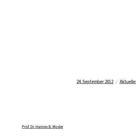
Veröffentlicht
Kategor
24. September 2012
Aktuelle
am
Prof. Dr. Hannes B. Mosler