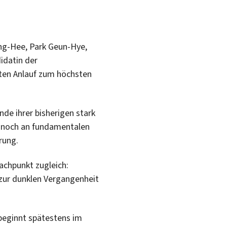
ung-Hee, Park Geun-Hye,
idatin der
ten Anlauf zum höchsten
de ihrer bisherigen stark
er noch an fundamentalen
rung.
wachpunkt zugleich:
 zur dunklen Vergangenheit
beginnt spätestens im