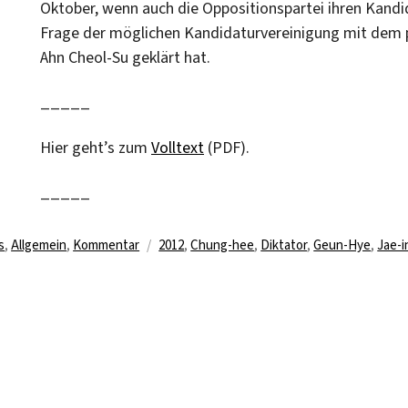
Oktober, wenn auch die Oppositionspartei ihren Kandi
Frage der möglichen Kandidaturvereinigung mit dem
Ahn Cheol-Su geklärt hat.
_____
Hier geht’s zum
Volltext
(PDF).
_____
ien
Schlagwörter
s
,
Allgemein
,
Kommentar
2012
,
Chung-hee
,
Diktator
,
Geun-Hye
,
Jae-i