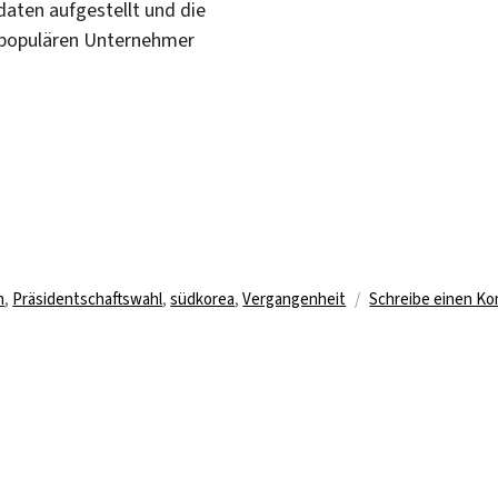
daten aufgestellt und die
 populären Unternehmer
n
,
Präsidentschaftswahl
,
südkorea
,
Vergangenheit
Schreibe einen K