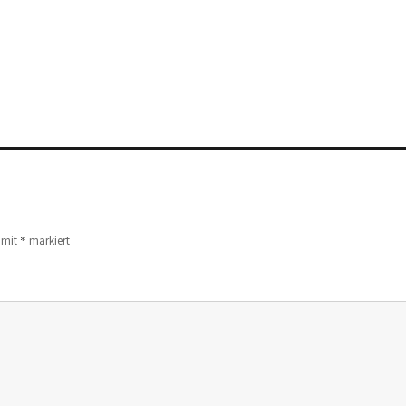
*
d mit
markiert