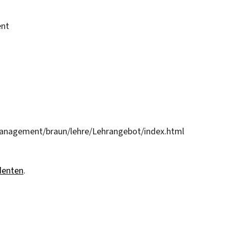
ent
/management/braun/lehre/Lehrangebot/index.html
denten
.