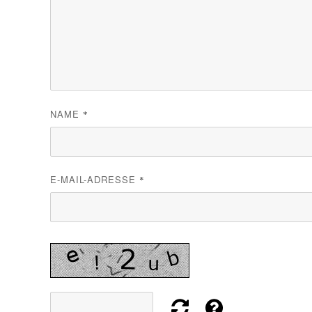
NAME
*
E-MAIL-ADRESSE
*