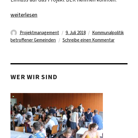
„Einfluss der Bürgerinitiativen und Kommunalpolitik be
weiterlesen
Autor
Veröffentlicht
Kategorien
Projektmanagement
9. Juli 2018
Kommunalpolitik
am
zu
betroffener Gemeinden
Schreibe einen Kommentar
Einfluss
der
Bürgerinitia
und
WER WIR SIND
Kommunalpol
betroffener
Gemeinden
auf
den
BER
–
ein
Fazit