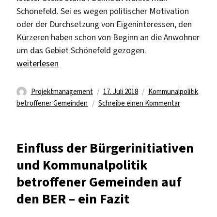
Schönefeld. Sei es wegen politischer Motivation
oder der Durchsetzung von Eigeninteressen, den
Kürzeren haben schon von Beginn an die Anwohner
um das Gebiet Schönefeld gezogen.
„Ein letzter Beitrag zur Kommunalpolitik“
weiterlesen
Autor
Veröffentlicht
Kategorien
Projektmanagement
17. Juli 2018
Kommunalpolitik
am
zu
betroffener Gemeinden
Schreibe einen Kommentar
Ein
letzter
Beitrag
Einfluss der Bürgerinitiativen
zur
und Kommunalpolitik
Kommunalpol
betroffener Gemeinden auf
den BER – ein Fazit