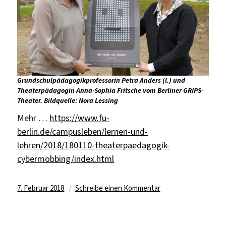
Grundschulpädagogikprofessorin Petra Anders (l.) und
Theaterpädagogin Anna-Sophia Fritsche vom Berliner GRIPS-
Theater.
Bildquelle: Nora Lessing
Mehr …
https://www.fu-
berlin.de/campusleben/lernen-und-
lehren/2018/180110-theaterpaedagogik-
cybermobbing/index.html
Veröffentlicht
zu
7. Februar 2018
Schreibe einen Kommentar
am
Kooperation
mit
dem