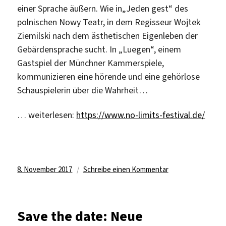
einer Sprache äußern. Wie in„Jeden gest“ des
polnischen Nowy Teatr, in dem Regisseur Wojtek
Ziemilski nach dem ästhetischen Eigenleben der
Gebärdensprache sucht. In „Luegen“, einem
Gastspiel der Münchner Kammerspiele,
kommunizieren eine hörende und eine gehörlose
Schauspielerin über die Wahrheit…
… weiterlesen:
https://www.no-limits-festival.de/
Veröffentlicht
zu
8. November 2017
Schreibe einen Kommentar
am
Empfehlung:
Festival
„No
Save the date: Neue
Limits“