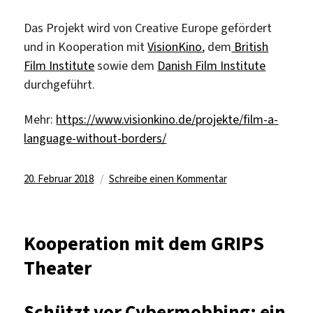
Das Projekt wird von Creative Europe gefördert
und in Kooperation mit
VisionKino
, dem
British
Film Institute
sowie dem
Danish Film Institute
durchgeführt.
Mehr:
https://www.visionkino.de/projekte/film-a-
language-without-borders/
Veröffentlicht
zu
20. Februar 2018
Schreibe einen Kommentar
am
EU-
Projekt
Film
Kooperation mit dem GRIPS
–
Theater
A
language
without
Schützt vor Cybermobbing: ein
borders