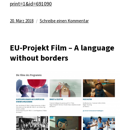
print=1&id=691090
Veröffentlicht
zu
20. März 2018
Schreibe einen Kommentar
am
Grundschulpädagogik
der
FU
EU-Projekt Film – A language
hat
without borders
einen
von
fünf
Berliner
Open
Roberta
Coding
Hubs