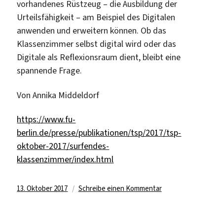
vorhandenes Rüstzeug – die Ausbildung der
Urteilsfähigkeit – am Beispiel des Digitalen
anwenden und erweitern können. Ob das
Klassenzimmer selbst digital wird oder das
Digitale als Reflexionsraum dient, bleibt eine
spannende Frage.
Von Annika Middeldorf
https://www.fu-
berlin.de/presse/publikationen/tsp/2017/tsp-
oktober-2017/surfendes-
klassenzimmer/index.html
Veröffentlicht
zu
13. Oktober 2017
Schreibe einen Kommentar
am
Herausforderunge
und