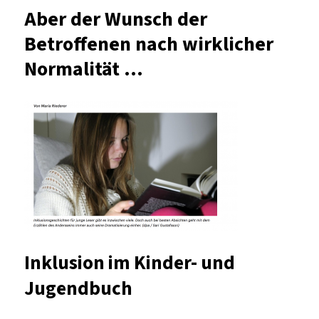
Möglichkeiten
Aber der Wunsch der
von
Betroffenen nach wirklicher
Bildung
in
Normalität …
der
digitalen
Welt
Inklusion im Kinder- und
Jugendbuch