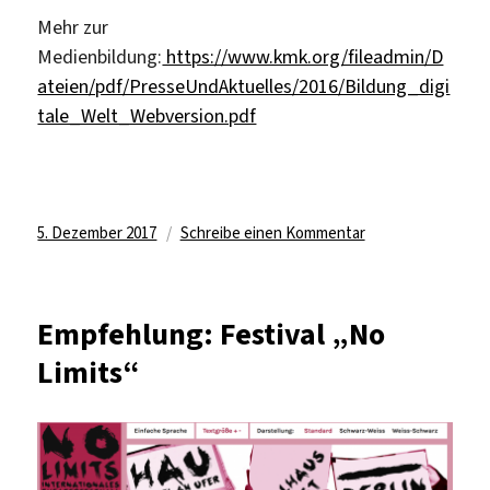
Mehr zur
Medienbildung:
https://www.kmk.org/fileadmin/D
ateien/pdf/PresseUndAktuelles/2016/Bildung_digi
tale_Welt_Webversion.pdf
Veröffentlicht
zu
5. Dezember 2017
Schreibe einen Kommentar
am
Digitalwerkstatt
Deutsch:
immer
Empfehlung: Festival „No
donnerstags
Limits“
von
16-
17
Uhr,
KL24/122b