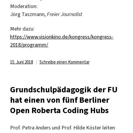
Moderation:
Jörg Taszmann,
Freier Journalist
Mehr dazu:
https://www.visionkino.de/kongress/kongress-
2018/programm/
Veröffentlicht
zu
15. Juni 2018
Schreibe einen Kommentar
am
Forschungsergebnisse
meet
Wim
Grundschulpädagogik der FU
Wenders
hat einen von fünf Berliner
Open Roberta Coding Hubs
Prof. Petra Anders und Prof. Hilde Köster leiten