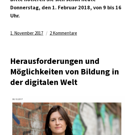
Donnerstag, den 1. Februar 2018, von 9 bis 16
Uhr.
Veröffentlicht
zu
1. November 2017
2 Kommentare
am
Save
the
date:
Herausforderungen und
Neue
Möglichkeiten von Bildung in
Tagungsreihe
DISKURS.MEDIEN.BILDUNG
der digitalen Welt