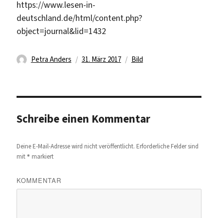
https://www.lesen-in-
deutschland.de/html/content.php?
object=journal&lid=1432
Autor
Veröffentlicht
Format
Petra Anders
31. März 2017
Bild
am
Schreibe einen Kommentar
Deine E-Mail-Adresse wird nicht veröffentlicht.
Erforderliche Felder sind
*
mit
markiert
KOMMENTAR