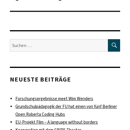
SUC
Suche
nach:
NEUESTE BEITRÄGE
Forschungsergebnisse meet Wim Wenders
Grundschulpädagogik der FU hat einen von fünf Berliner
Open Roberta Coding Hubs
EU-Projekt Film – A language without borders
Kooperation mit dem GRIPS Theater