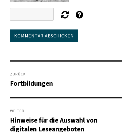
Beitragsnavigation
ZURÜCK
Fortbildungen
Vorheriger
Beitrag:
WEITER
Hinweise für die Auswahl von
Nächster
Beitrag:
digitalen Leseangeboten