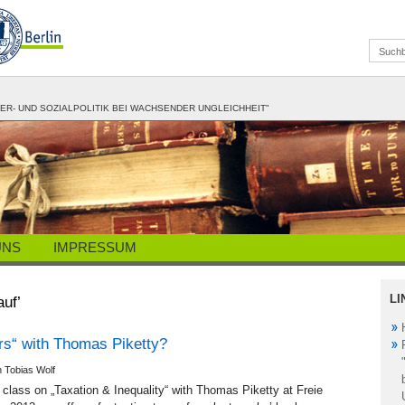
R- UND SOZIALPOLITIK BEI WACHSENDER UNGLEICHHEIT"
UNS
IMPRESSUM
LI
auf’
rs“ with Thomas Piketty?
n Tobias Wolf
ur class on „Taxation & Inequality“ with Thomas Piketty at Freie