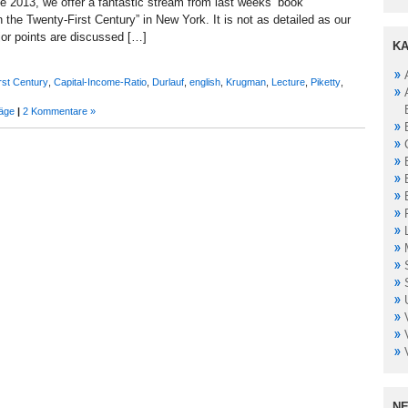
ne 2013, we offer a fantastic stream from last weeks’ book
in the Twenty-First Century” in New York. It is not as detailed as our
ajor points are discussed […]
KA
irst Century
,
Capital-Income-Ratio
,
Durlauf
,
english
,
Krugman
,
Lecture
,
Piketty
,
räge
|
2 Kommentare »
NE