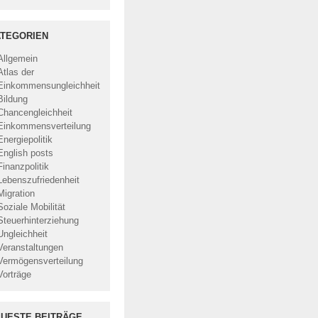
TEGORIEN
Allgemein
Atlas der
Einkommensungleichheit
Bildung
Chancengleichheit
Einkommensverteilung
Energiepolitik
English posts
Finanzpolitik
Lebenszufriedenheit
Migration
Soziale Mobilität
Steuerhinterziehung
Ungleichheit
Veranstaltungen
Vermögensverteilung
Vorträge
UESTE BEITRÄGE