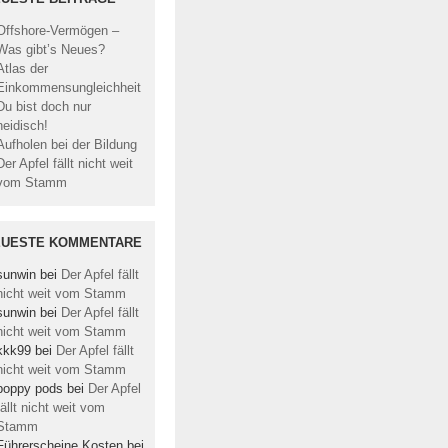
Offshore-Vermögen –
Was gibt’s Neues?
Atlas der
Einkommensungleichheit
Du bist doch nur
neidisch!
Aufholen bei der Bildung
Der Apfel fällt nicht weit
vom Stamm
EUESTE KOMMENTARE
sunwin
bei
Der Apfel fällt
nicht weit vom Stamm
sunwin
bei
Der Apfel fällt
nicht weit vom Stamm
kkk99
bei
Der Apfel fällt
nicht weit vom Stamm
poppy pods
bei
Der Apfel
fällt nicht weit vom
Stamm
Führerscheine Kosten
bei