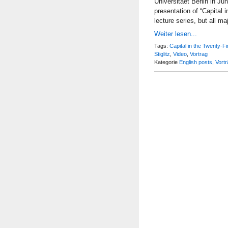
Universitaet Berlin in Ju
presentation of “Capital 
lecture series, but all m
Weiter lesen...
Tags:
Capital in the Twenty-F
Stiglitz
,
Video
,
Vortrag
Kategorie
English posts
,
Vort