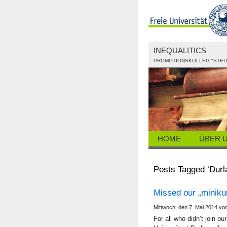
INEQUALITICS
PROMOTIONSKOLLEG "STEUE
HOME
ÜBER 
Posts Tagged ‘Durl
Missed our „miniku
Mittwoch, den 7. Mai 2014 vo
For all who didn’t join o