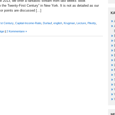
ne 2013, we offer a fantastic stream from last weeks’ book
in the Twenty-First Century” in New York. It is not as detailed as our
ajor points are discussed […]
KA
irst Century
,
Capital-Income-Ratio
,
Durlauf
,
english
,
Krugman
,
Lecture
,
Piketty
,
räge
|
2 Kommentare »
NE