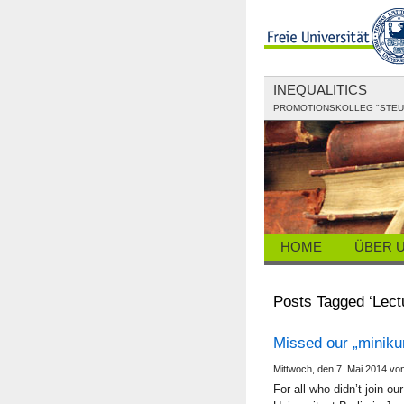
INEQUALITICS
PROMOTIONSKOLLEG "STEUE
HOME
ÜBER 
Posts Tagged ‘Lect
Missed our „miniku
Mittwoch, den 7. Mai 2014 vo
For all who didn’t join o