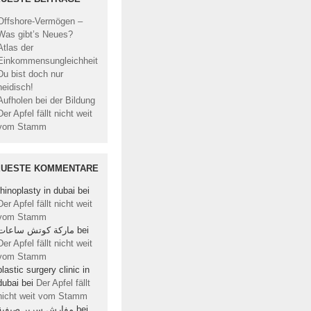
Offshore-Vermögen –
Was gibt’s Neues?
Atlas der
Einkommensungleichheit
Du bist doch nur
neidisch!
Aufholen bei der Bildung
Der Apfel fällt nicht weit
vom Stamm
EUESTE KOMMENTARE
rhinoplasty in dubai
bei
Der Apfel fällt nicht weit
vom Stamm
ماركة كوتش ساعات
bei
Der Apfel fällt nicht weit
vom Stamm
plastic surgery clinic in
dubai
bei
Der Apfel fällt
nicht weit vom Stamm
مفارش سرير صيفية
bei