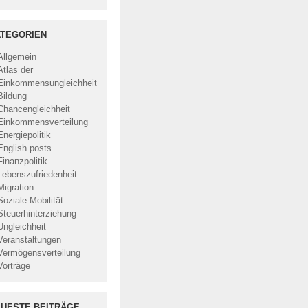
TEGORIEN
Allgemein
Atlas der
Einkommensungleichheit
Bildung
Chancengleichheit
Einkommensverteilung
Energiepolitik
English posts
Finanzpolitik
Lebenszufriedenheit
Migration
Soziale Mobilität
Steuerhinterziehung
Ungleichheit
Veranstaltungen
Vermögensverteilung
Vorträge
UESTE BEITRÄGE