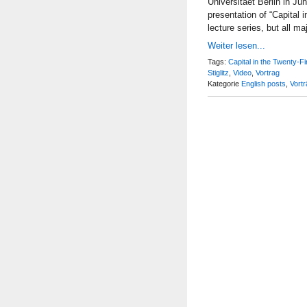
Universitaet Berlin in Ju
presentation of “Capital 
lecture series, but all m
Weiter lesen...
Tags:
Capital in the Twenty-F
Stiglitz
,
Video
,
Vortrag
Kategorie
English posts
,
Vort