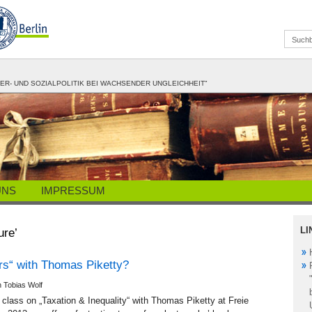
R- UND SOZIALPOLITIK BEI WACHSENDER UNGLEICHHEIT"
UNS
IMPRESSUM
LI
ure’
rs“ with Thomas Piketty?
n Tobias Wolf
ur class on „Taxation & Inequality“ with Thomas Piketty at Freie