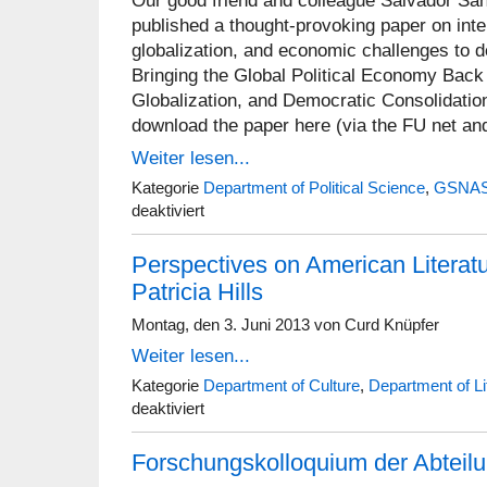
Our good friend and colleague Salvador San
published a thought-provoking paper on inter
globalization, and economic challenges to d
Bringing the Global Political Economy Back 
Globalization, and Democratic Consolidatio
download the paper here (via the FU net a
Weiter lesen...
Kategorie
Department of Political Science
,
GSNA
für
deaktiviert
Publication
by
Perspectives on American Literatu
Santino
Regilme
Patricia Hills
Montag, den 3. Juni 2013 von Curd Knüpfer
Weiter lesen...
Kategorie
Department of Culture
,
Department of Li
für
deaktiviert
Perspectives
on
Forschungskolloquium der Abteilun
American
Literature