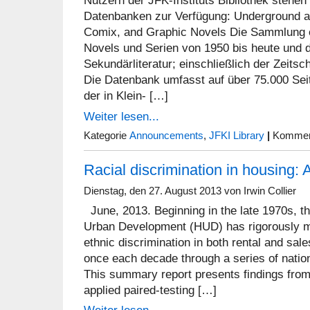
Nutzern der JFK-Instituts Bibliothek stehen
Datenbanken zur Verfügung: Underground 
Comix, and Graphic Novels Die Sammlung e
Novels und Serien von 1950 bis heute und 
Sekundärliteratur; einschließlich der Zeitsc
Die Datenbank umfasst auf über 75.000 Se
der in Klein- […]
Weiter lesen...
Kategorie
Announcements
,
JFKI Library
|
Komment
Racial discrimination in housing: 
Dienstag, den 27. August 2013 von Irwin Collier
June, 2013. Beginning in the late 1970s, t
Urban Development (HUD) has rigorously mo
ethnic discrimination in both rental and sa
once each decade through a series of nation
This summary report presents findings from
applied paired-testing […]