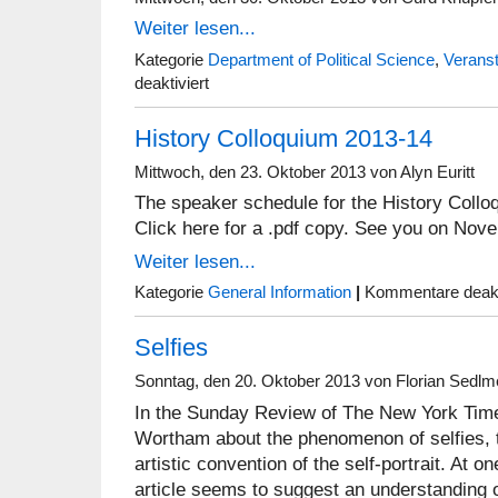
Weiter lesen...
Kategorie
Department of Political Science
,
Veranst
für
deaktiviert
Forschungskolloquium
der
History Colloquium 2013-14
Abteilung
Politik:
Roundtable
Mittwoch, den 23. Oktober 2013 von Alyn Euritt
Discussion
The speaker schedule for the History Colloq
on
the
Click here for a .pdf copy. See you on Nov
Shutdown
Weiter lesen...
Kategorie
General Information
|
Kommentare deakt
Selfies
Sonntag, den 20. Oktober 2013 von Florian Sedlm
In the Sunday Review of The New York Time
Wortham about the phenomenon of selfies, 
artistic convention of the self-portrait. At on
article seems to suggest an understanding of