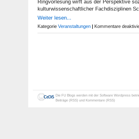
Ringvorlesung wirft aus der Perspektive soz
kulturwissenschaftlicher Fachdisziplinen Sc
Weiter lesen...
Kategorie
Veranstaltungen
|
Kommentare deaktivie
Die
FU Blogs
werden mit der Software
Wordpress
betr
Beiträge (RSS)
und
Kommentare (RSS)