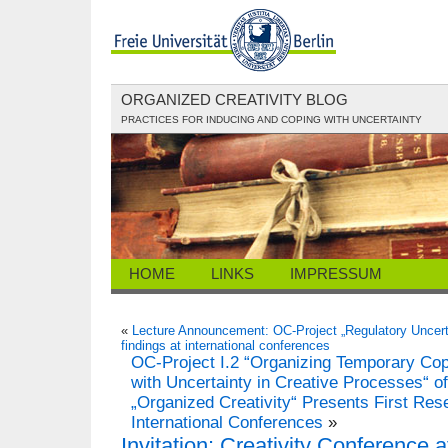
ORGANIZED CREATIVITY BLOG
PRACTICES FOR INDUCING AND COPING WITH UNCERTAINTY
HOME
LINKS
IMPRESSUM
«
Lecture Announcement: OC-Project „Regulatory Uncertai
findings at international conferences
OC-Project I.2 “Organizing Temporary Co
with Uncertainty in Creative Processes“ o
„Organized Creativity“ Presents First Res
International Conferences
»
Invitation: Creativity Conference 