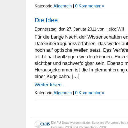
Kategorie
Allgemein
|
0 Kommentar »
Die Idee
Donnerstag, den 27. Januar 2011 von Heiko Will
Für die Lange Nacht der Wissenschaften en
Datenübertragungsverfahren, das weder au
noch auf optische Wellen setzt. Das Verfah
leicht nachvollzogen werden können. Einzeln
sichtbar und nachverfolgbar sein. Ebenso 
Herausgekommen ist die Implementierung ei
einer Kugelbahn. […]
Weiter lesen...
Kategorie
Allgemein
|
0 Kommentar »
Die
FU Blogs
werden mit der Software
Wordpress
betr
Beiträge (RSS)
und
Kommentare (RSS)