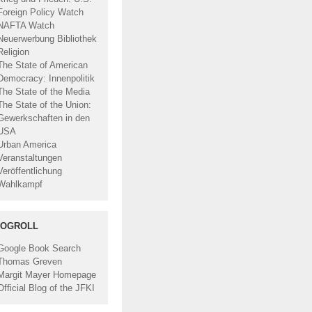
Foreign Policy Watch
NAFTA Watch
Neuerwerbung Bibliothek
Religion
The State of American
Democracy: Innenpolitik
The State of the Media
The State of the Union:
Gewerkschaften in den
USA
Urban America
Veranstaltungen
Veröffentlichung
Wahlkampf
LOGROLL
Google Book Search
Thomas Greven
Margit Mayer Homepage
Official Blog of the JFKI