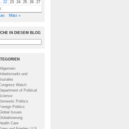
1
22
23
24
25
26
27
8
Jan.
März »
CHE IN DIESEM BLOG
TEGORIEN
Allgemein
Arbeitsmarkt und
Soziales
Congress Watch
Department of Political
Science
Domestic Politics
Foreign Politics
Global Issues
Globalisierung
Health Care
Krieg und Frieden: U.S.