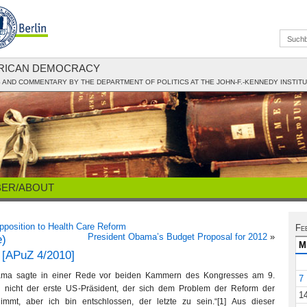
ERICAN DEMOCRACY
AND COMMENTARY BY THE DEPARTMENT OF POLITICS AT THE JOHN-F.-KENNEDY INSTIT
BER/ABOUT
Opposition to Health Care Reform
Fe
President Obama’s Budget Proposal for 2012
»
e)
M
 [APuZ 4/2010]
ama sagte in einer Rede vor beiden Kammern des Kongresses am 9.
7
n nicht der erste US-Präsident, der sich dem Problem der Reform der
1
immt, aber ich bin entschlossen, der letzte zu sein.“[1] Aus dieser