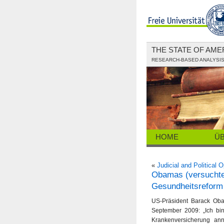
THE STATE OF AM
RESEARCH-BASED ANALYSIS 
HOME
Ü
«
Judicial and Political 
Obamas (versucht
Gesundheitsreform
US-Präsident Barack Ob
September 2009: „Ich bi
Krankenversicherung ann