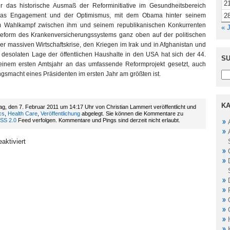
2
r das historische Ausmaß der Reforminitiative im Gesundheitsbereich
2
 das Engagement und der Optimismus, mit dem Obama hinter seinem
im Wahlkampf zwischen ihm und seinem republikanischen Konkurrenten
« 
eform des Krankenversicherungssystems ganz oben auf der politischen
z der massiven Wirtschaftskrise, den Kriegen im Irak und in Afghanistan und
 desolaten Lage der öffentlichen Haushalte in den USA hat sich der 44.
SU
seinem ersten Amtsjahr an das umfassende Reformprojekt gesetzt, auch
gsmacht eines Präsidenten im ersten Jahr am größten ist.
KA
g, den 7. Februar 2011 um 14:17 Uhr von Christian Lammert veröffentlicht und
cs
,
Health Care
,
Veröffentlichung
abgelegt. Sie können die Kommentare zu
SS 2.0
Feed verfolgen. Kommentare und Pings sind derzeit nicht erlaubt.
aktiviert