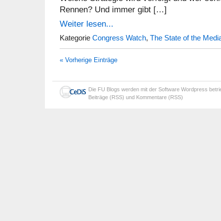
Rennen? Und immer gibt […]
Weiter lesen...
Kategorie
Congress Watch
,
The State of the Medi
« Vorherige Einträge
Die
FU Blogs
werden mit der Software
Wordpress
betr
Beiträge (RSS)
und
Kommentare (RSS)