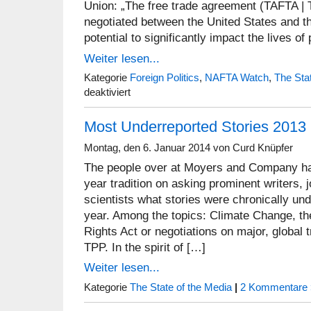
Union: „The free trade agreement (TAFTA | 
negotiated between the United States and 
potential to significantly impact the lives o
Weiter lesen...
Kategorie
Foreign Politics
,
NAFTA Watch
,
The Sta
für
deaktiviert
Berlin
Forum
Most Underreported Stories 2013
on
Global
Politics:
Montag, den 6. Januar 2014 von Curd Knüpfer
Publication
The people over at Moyers and Company hav
on
TTIP
year tradition on asking prominent writers, j
scientists what stories were chronically un
year. Among the topics: Climate Change, the
Rights Act or negotiations on major, global
TPP. In the spirit of […]
Weiter lesen...
Kategorie
The State of the Media
|
2 Kommentare 