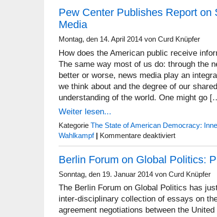
Reportagen:
Pew Center Publishes Report on 
Der
amerikanische
Media
“Comics
Journalist”
Montag, den 14. April 2014 von Curd Knüpfer
Joe
Sacco
How does the American public receive inform
und
The same way most of us do: through the n
die
Folgen
better or worse, news media play an integral 
we think about and the degree of our shar
understanding of the world. One might go [
Weiter lesen...
Kategorie
The State of American Democracy: Innen
für
Wahlkampf
|
Kommentare deaktiviert
Pew
Center
Berlin Forum on Global Politics: 
Publishes
Report
on
Sonntag, den 19. Januar 2014 von Curd Knüpfer
State
The Berlin Forum on Global Politics has just
of
the
inter-disciplinary collection of essays on th
News
agreement negotiations between the United
Media