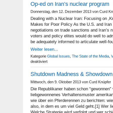
Op-ed on Iran’s nuclear program
Donnerstag, den 12. Dezember 2013 von Curd Kn
Dealing with a Nuclear Iran: Focusing on ‚K
Makes for Poor Policy As the U.S. and Iran 
negotiations on trade sanctions and Iran’s
voters and policy elites would do well to ad
be adequately informed to articulate well-fo
Weiter lesen...
Kategorie
Global Issues
,
The State of the Media
,
V
für
deaktiviert
Op-
ed
Shutdown Madness & Showdown 
on
Iran’s
nuclear
Mittwoch, den 9. Oktober 2013 von Curd Knüpfer
program
Die Republikaner haben schon “gewonnen” v
liebgewonnenes Verhaltensmuster amerikani
wie über ein Pferderennen zu berichten: wie
also, in dem es um viel Geld geht.[1] Wer li
Welche Strategie wird verfolgt und wer sch