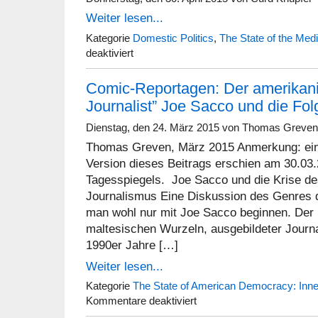
Weiter lesen...
Kategorie
Domestic Politics
,
The State of the Med
für
deaktiviert
Vortrag:
Robert
Comic-Reportagen: Der amerikan
Entman
(GWU)
Journalist” Joe Sacco und die Fo
—
Mittwoch
Dienstag, den 24. März 2015 von Thomas Greven
6.5.2015
um
Thomas Greven, März 2015 Anmerkung: eine
12:00
Version dieses Beitrags erschien am 30.03
Uhr
Tagesspiegels. Joe Sacco und die Krise d
Journalismus Eine Diskussion des Genres
man wohl nur mit Joe Sacco beginnen. Der
maltesischen Wurzeln, ausgebildeter Journa
1990er Jahre […]
Weiter lesen...
Kategorie
The State of American Democracy: Innen
für
Kommentare deaktiviert
Comic-