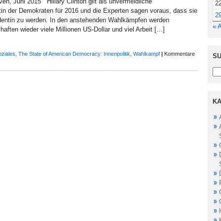
n, Juni 2015 Hillary Clinton gilt als unvermeidliche
2
tin der Demokraten für 2016 und die Experten sagen voraus, dass sie
2
dentin zu werden. In den anstehenden Wahlkämpfen werden
« A
ften wieder viele Millionen US-Dollar und viel Arbeit […]
oziales
,
The State of American Democracy: Innenpolitik
,
Wahlkampf
|
Kommentare
SU
KA