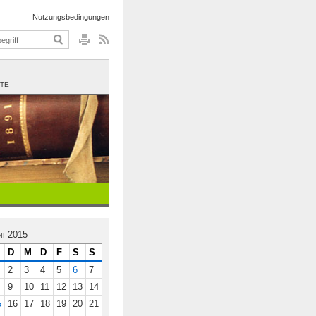
Nutzungsbedingungen
UTE
ni 2015
D
M
D
F
S
S
2
3
4
5
6
7
9
10
11
12
13
14
5
16
17
18
19
20
21