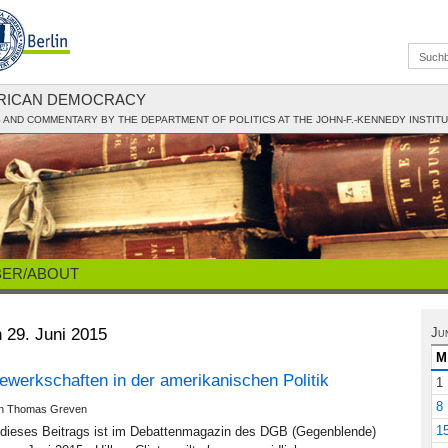
ERICAN DEMOCRACY
AND COMMENTARY BY THE DEPARTMENT OF POLITICS AT THE JOHN-F.-KENNEDY INSTIT
BER/ABOUT
n 29. Juni 2015
Ju
M
ewerkschaften in der amerikanischen Politik
1
8
von Thomas Greven
1
 dieses Beitrags ist im Debattenmagazin des DGB (Gegenblende)