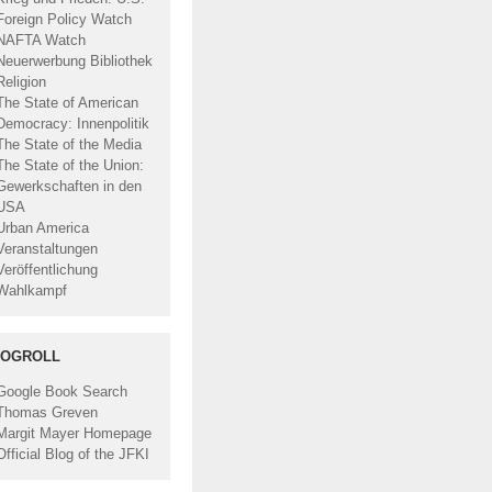
Foreign Policy Watch
NAFTA Watch
Neuerwerbung Bibliothek
Religion
The State of American
Democracy: Innenpolitik
The State of the Media
The State of the Union:
Gewerkschaften in den
USA
Urban America
Veranstaltungen
Veröffentlichung
Wahlkampf
LOGROLL
Google Book Search
Thomas Greven
Margit Mayer Homepage
Official Blog of the JFKI