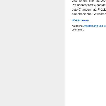
erschienen. Thomas Greve
Präsidentschaftskandida
gute Chancen hat, Präsi
amerikanische Gewerkscha
Weiter lesen...
Kategorie
Arbeitsmarkt und S
für
deaktiviert
Die
Rolle
der
US-
Gewerkschaften
in
der
amerikanischen
Politik