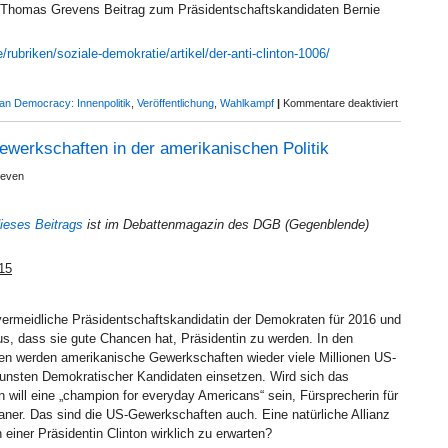
t Thomas Grevens Beitrag zum Präsidentschaftskandidaten Bernie
DEMOKRATISCHEN
PRÄSIDENTSCHAFTSVORWAHLKAMPF
e/rubriken/soziale-demokratie/artikel/der-anti-clinton-1006/
für
an Democracy: Innenpolitik
,
Veröffentlichung
,
Wahlkampf
|
Kommentare deaktiviert
Beitrag
bei
ewerkschaften in der amerikanischen Politik
IPG
zu
reven
Bernie
Sanders
dieses Beitrags
ist im Debattenmagazin des DGB (Gegenblende)
15
 unvermeidliche Präsidentschaftskandidatin der Demokraten für 2016 und
s, dass sie gute Chancen hat, Präsidentin zu werden. In den
 werden amerikanische Gewerkschaften wieder viele Millionen US-
ugunsten Demokratischer Kandidaten einsetzen. Wird sich das
n will eine „champion for everyday Americans“ sein, Fürsprecherin für
ner. Das sind die US-Gewerkschaften auch. Eine natürliche Allianz
einer Präsidentin Clinton wirklich zu erwarten?