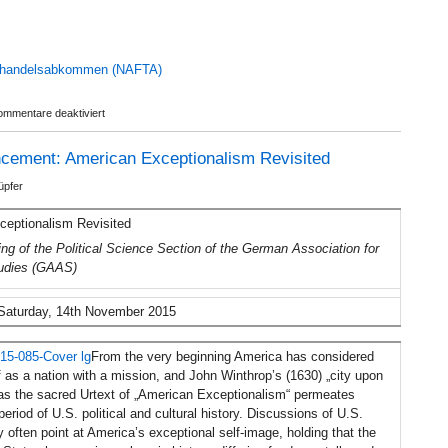
–
gelernte
Lektionen
und
eihandelsabkommen (NAFTA)
neue
Herausforderungen
für
ommentare deaktiviert
Neue
Veröffentlichungen
cement: American Exceptionalism Revisited
von
Thomas
üpfer
Greven
eptionalism Revisited
ng of the Political Science Section of the German Association for
udies (GAAS)
-Saturday, 14th November 2015
From the very beginning America has considered
f as a nation with a mission, and John Winthrop’s (1630) „city upon
“ as the sacred Urtext of „American Exceptionalism“ permeates
period of U.S. political and cultural history. Discussions of U.S.
ty often point at America’s exceptional self-image, holding that the