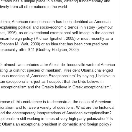
 States has a unique place in history, differing fundamentally and
tively from all other nations in the world.
demia, American exceptionalism has been identified as American
explaining political and socio-economic trends in history (Seymour
set, 1996), as an exceptional-exemptional self-image in the context
rican foreign policy (Michael Ignatieff, 2005) or most recently as a
Stephen M. Walt, 2009) or an idea that has been corrupted over
 especially after 9-11 (Godfrey Hodgson, 2009).
9, almost two centuries after Alexis de Tocqueville wrote of America
ating „a distinct species of mankind“, President Obama challenged
rtuous meaning of „American Exceptionalism“ by saying „I believe in
an exceptionalism, just as I suspect that the Brits believe in
h exceptionalism and the Greeks believe in Greek exceptionalism“.
rpose of this conference is to deconstruct the notion of American
ionalism and to raise a variety of questions. What are the historical
and the contemporary interpretations of American exceptionalism?
eptionalism still working in times of very high party polarization? Is
 Obama an exceptional president in domestic and foreign policy?