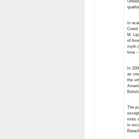
United
qualita
In aca
Creed 
M. Lip
of Ame
myth (
time –
In 200
as cre
the vi
Americ
Britis
The pu
except
roots 
Is exc
Barack