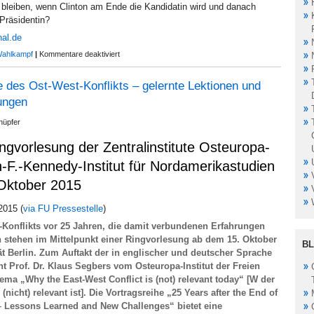
 bleiben, wenn Clinton am Ende die Kandidatin wird und danach
 Präsidentin?
nal.de
für
ahlkampf
|
Kommentare deaktiviert
IPG
Beitrag:
 des Ost-West-Konflikts – gelernte Lektionen und
Thomas
Greven
ungen
über
Bernie
nüpfer
Sanders
vorlesung der Zentralinstitute Osteuropa-
n-F.-Kennedy-Institut für Nordamerikastudien
Oktober 2015
2015 (
via FU Pressestelle
)
Konflikts vor 25 Jahren, die damit verbundenen Erfahrungen
stehen im Mittelpunkt einer Ringvorlesung ab dem 15. Oktober
B
ät Berlin. Zum Auftakt der in englischer und deutscher Sprache
t Prof. Dr. Klaus Segbers vom Osteuropa-Institut der Freien
ema „Why the East-West Conflict is (not) relevant today“ [W der
(nicht) relevant ist]. Die Vortragsreihe „25 Years after the End of
 – Lessons Learned and New Challenges“ bietet eine