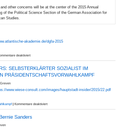
and other concerns will be at the center of the 2015 Annual
g of the Political Science Section of the German Association for
an Studies.
www.atlantische-akademie.de/dgfa-2015
für
ommentare deaktiviert
Conference
Announcement:
RS: SELBSTERKLÄRTER SOZIALIST IM
American
Exceptionalism
N PRÄSIDENTSCHAFTSVORWAHLKAMPF
Revisited
 Greven
ps://www.wiese-consult.com/images/hauptstadt-insider/2015/22.pdf
für
hlkampf
|
Kommentare deaktiviert
»BERNIE«
SANDERS:
 Bernie Sanders
SELBSTERKLÄRTER
SOZIALIST
even
IM