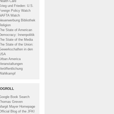
Health Care
Krieg und Frieden: U.S.
Foreign Policy Watch
NAFTA Watch
Neuerwerbung Bibliothek
Religion
The State of American
Democracy: Innenpolitik
The State of the Media
The State of the Union:
Gewerkschaften in den
USA
Urban America
Veranstaltungen
Veröffentlichung
Wahlkampf
LOGROLL
Google Book Search
Thomas Greven
Margit Mayer Homepage
Official Blog of the JFKI