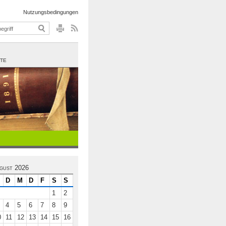
Nutzungsbedingungen
UTE
gust 2026
D
M
D
F
S
S
1
2
4
5
6
7
8
9
0
11
12
13
14
15
16