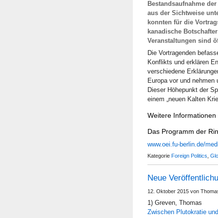
Bestandsaufnahme der 
aus der Sichtweise unt
konnten für die Vortra
kanadische Botschafter
Veranstaltungen sind öffe
Die Vortragenden befass
Konflikts und erklären E
verschiedene Erklärunge
Europa vor und nehmen un
Dieser Höhepunkt der Sp
einem „neuen Kalten Krie
Weitere Informationen
Das Programm der Ring
www.oei.fu-berlin.de/me
Kategorie
Foreign Politics
,
Glo
Neue Veröffentlic
12. Oktober 2015 von Thoma
1) Greven, Thomas
Zwischen Plutokratie un