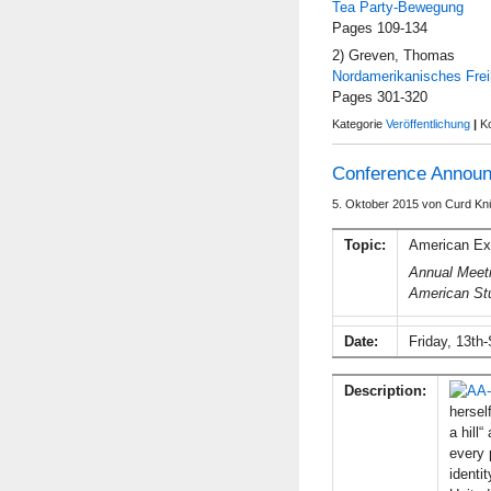
Tea Party-Bewegung
Pages 109-134
2) Greven, Thomas
Nordamerikanisches Fr
Pages 301-320
Kategorie
Veröffentlichung
|
K
Conference Announ
5. Oktober 2015 von Curd Kn
Topic:
American Exc
Annual Meeti
American St
Date:
Friday, 13th
Description:
hersel
a hill
every 
identi