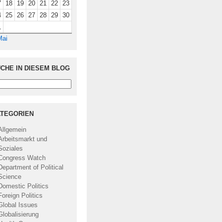
7
18
19
20
21
22
23
4
25
26
27
28
29
30
1
Mai
CHE IN DIESEM BLOG
TEGORIEN
Allgemein
Arbeitsmarkt und
Soziales
Congress Watch
Department of Political
Science
Domestic Politics
Foreign Politics
Global Issues
Globalisierung