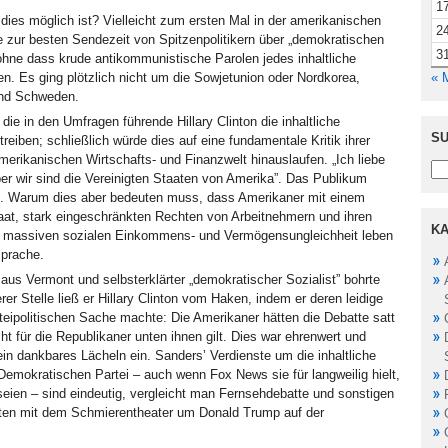
1
dies möglich ist? Vielleicht zum ersten Mal in der amerikanischen
2
 zur besten Sendezeit von Spitzenpolitikern über „demokratischen
3
 ohne dass krude antikommunistische Parolen jedes inhaltliche
en. Es ging plötzlich nicht um die Sowjetunion oder Nordkorea,
« 
nd Schweden.
 die in den Umfragen führende Hillary Clinton die inhaltliche
SU
treiben; schließlich würde dies auf eine fundamentale Kritik ihrer
amerikanischen Wirtschafts- und Finanzwelt hinauslaufen. „Ich liebe
er wir sind die Vereinigten Staaten von Amerika”. Das Publikum
. Warum dies aber bedeuten muss, dass Amerikaner mit einem
at, stark eingeschränkten Rechten von Arbeitnehmern und ihren
KA
r massiven sozialen Einkommens- und Vermögensungleichheit leben
prache.
aus Vermont und selbsterklärter „demokratischer Sozialist” bohrte
er Stelle ließ er Hillary Clinton vom Haken, indem er deren leidige
rteipolitischen Sache machte: Die Amerikaner hätten die Debatte satt
ht für die Republikaner unten ihnen gilt. Dies war ehrenwert und
ein dankbares Lächeln ein. Sanders’ Verdienste um die inhaltliche
 Demokratischen Partei – auch wenn Fox News sie für langweilig hielt,
 seien – sind eindeutig, vergleicht man Fernsehdebatte und sonstigen
en mit dem Schmierentheater um Donald Trump auf der