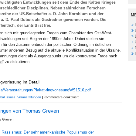
wichtigsten Entwicklungen seit dem Ende des Kalten Krieges
erschiedlicher Disziplinen. Neben zahlreichen Forschern
gsreihe der US-Botschafter a. D. John Kornblum und der
M
 a. D. Paul Dubois als Gastredner gewonnen werden. Die
ntlich, der Eintritt ist frei.
en sich mit grundlegenden Fragen zum Charakter des Ost-West-
ntwicklungen seit Beginn der 1990er Jahre. Dabei stellen sie
n für den Zusammenbruch der politischen Ordnung im östlichen
ter anderem Bezug auf die aktuelle Konfliktsituation in der Ukraine.
annungen dient als Ausgangspunkt um die kontroverse Frage nach
g“ zu diskutieren.
vorlesung im Detail
dia/Veranstaltungen/Plakat-ringvorlesungWS1516.pdf
für
bal Issues
,
Veranstaltungen
|
Kommentare deaktiviert
25
Jahre
hungen von Thomas Greven
nach
Ende
s Greven
des
Ost-
West-
d Rassismus: Der sehr amerikanische Populismus der
Konflikts