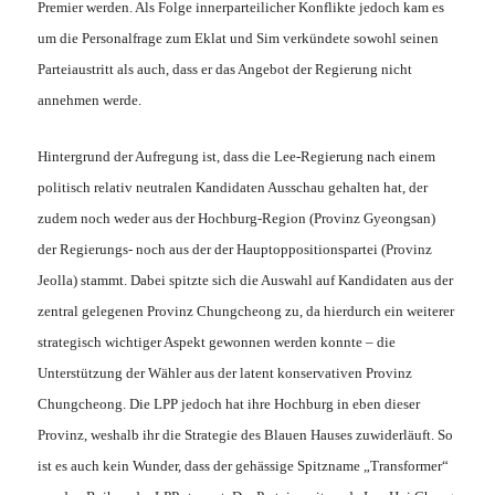
Premier werden. Als Folge innerparteilicher Konflikte jedoch kam es
um die Personalfrage zum Eklat und Sim verkündete sowohl seinen
Parteiaustritt als auch, dass er das Angebot der Regierung nicht
annehmen werde.
Hintergrund der Aufregung ist, dass die Lee-Regierung nach einem
politisch relativ neutralen Kandidaten Ausschau gehalten hat, der
zudem noch weder aus der Hochburg-Region (Provinz Gyeongsan)
der Regierungs- noch aus der der Hauptoppositionspartei (Provinz
Jeolla) stammt. Dabei spitzte sich die Auswahl auf Kandidaten aus der
zentral gelegenen Provinz Chungcheong zu, da hierdurch ein weiterer
strategisch wichtiger Aspekt gewonnen werden konnte – die
Unterstützung der Wähler aus der latent konservativen Provinz
Chungcheong. Die LPP jedoch hat ihre Hochburg in eben dieser
Provinz, weshalb ihr die Strategie des Blauen Hauses zuwiderläuft. So
ist es auch kein Wunder, dass der gehässige Spitzname „Transformer“