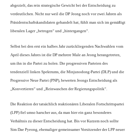
abgezielt, das rein strategische Gewicht bei der Entscheidung zu
verdeutlichen. Nicht nur weil die DP Jeong noch vor zwei Jahren als
Präsidentschaftskandidaten gehandelt hat, fühlt man sich im gemäßigt
liberalen Lager „betrogen“ und „hintergangen“.
Selbst bei den erst ein halbes Jahr zurückliegenden Nachwahlen vom
April dieses Jahres ist die DP mehrere Male an Jeong herangetreten,
um ihn in die Partei zu holen. Die progressiven Parteien des
tendenziell linken Spektrums, die Minjunodong-Partei (DLP) und die
Progressive Neue Partei (PNP), bewerten Jeongs Entscheidung als
„Konvertieren“ und „Reinwaschen der Regierungspolitik“.
Die Reaktion der tatsächlich reaktionären Liberalen Fortschrittspartei
(LPP) fiel umso harscher aus, da man hier ein ganz besonderes
Verhältnis zu dieser Entscheidung hat. Bis vor Kurzem noch sollte
Sim Dae Pyeong, ehemaliger gemeinsamer Vorsitzender der LPP neuer