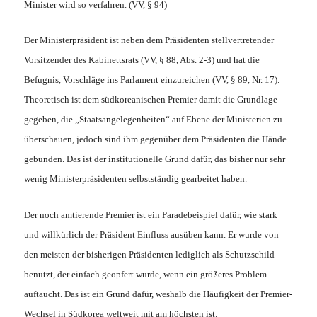
Minister wird so verfahren. (VV, § 94)
Der Ministerpräsident ist neben dem Präsidenten stellvertretender
Vorsitzender des Kabinettsrats (VV, § 88, Abs. 2-3) und hat die
Befugnis, Vorschläge ins Parlament einzureichen (VV, § 89, Nr. 17).
Theoretisch ist dem südkoreanischen Premier damit die Grundlage
gegeben, die „Staatsangelegenheiten“ auf Ebene der Ministerien zu
überschauen, jedoch sind ihm gegenüber dem Präsidenten die Hände
gebunden. Das ist der institutionelle Grund dafür, das bisher nur sehr
wenig Ministerpräsidenten selbstständig gearbeitet haben.
Der noch amtierende Premier ist ein Paradebeispiel dafür, wie stark
und willkürlich der Präsident Einfluss ausüben kann. Er wurde von
den meisten der bisherigen Präsidenten lediglich als Schutzschild
benutzt, der einfach geopfert wurde, wenn ein größeres Problem
auftaucht. Das ist ein Grund dafür, weshalb die Häufigkeit der Premier-
Wechsel in Südkorea weltweit mit am höchsten ist.