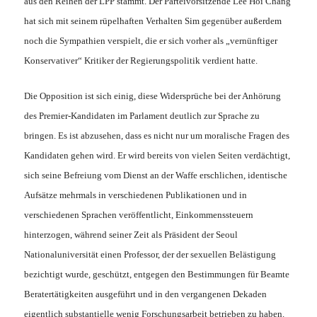
aus den Reihen der LPP stammt. Der Parteivorsitzende Lee Hoi Chang
hat sich mit seinem rüpelhaften Verhalten Sim gegenüber außerdem
noch die Sympathien verspielt, die er sich vorher als „vernünftiger
Konservativer“ Kritiker der Regierungspolitik verdient hatte.
Die Opposition ist sich einig, diese Widersprüche bei der Anhörung
des Premier-Kandidaten im Parlament deutlich zur Sprache zu
bringen. Es ist abzusehen, dass es nicht nur um moralische Fragen des
Kandidaten gehen wird. Er wird bereits von vielen Seiten verdächtigt,
sich seine Befreiung vom Dienst an der Waffe erschlichen, identische
Aufsätze mehrmals in verschiedenen Publikationen und in
verschiedenen Sprachen veröffentlicht, Einkommenssteuern
hinterzogen, während seiner Zeit als Präsident der Seoul
Nationaluniversität einen Professor, der der sexuellen Belästigung
bezichtigt wurde, geschützt, entgegen den Bestimmungen für Beamte
Beratertätigkeiten ausgeführt und in den vergangenen Dekaden
eigentlich substantielle wenig Forschungsarbeit betrieben zu haben.