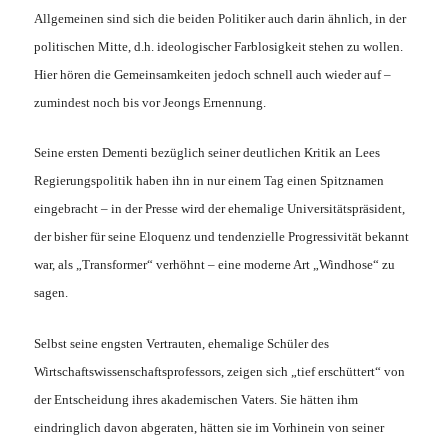
Allgemeinen sind sich die beiden Politiker auch darin ähnlich, in der
politischen Mitte, d.h. ideologischer Farblosigkeit stehen zu wollen.
Hier hören die Gemeinsamkeiten jedoch schnell auch wieder auf –
zumindest noch bis vor Jeongs Ernennung.
Seine ersten Dementi bezüglich seiner deutlichen Kritik an Lees
Regierungspolitik haben ihn in nur einem Tag einen Spitznamen
eingebracht – in der Presse wird der ehemalige Universitätspräsident,
der bisher für seine Eloquenz und tendenzielle Progressivität bekannt
war, als „Transformer“ verhöhnt – eine moderne Art „Windhose“ zu
sagen.
Selbst seine engsten Vertrauten, ehemalige Schüler des
Wirtschaftswissenschaftsprofessors, zeigen sich „tief erschüttert“ von
der Entscheidung ihres akademischen Vaters. Sie hätten ihm
eindringlich davon abgeraten, hätten sie im Vorhinein von seiner