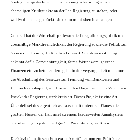
Strategie ausgedacht zu haben – zu möglichst wenig seiner
ehemaligen Kritikpunkte an der Lee-Regierung zu stehen; oder
wohlwollend ausgedrückt: sich kompromissbereit zu zeigen.
Generell hat der Wirtschaftsprofessor die Deregulierungspolitik und
übermäßige Marktfreundlichkeit der Regierung sowie die Politik zur
Steuererleichterung der Reichen kritisiert. Stattdessen ist Jeong
bekannt dafür, Gemeinnützigkeit, fairen Wettbewerb, gesunde
Finanzen etc. zu betonen. Jeong hat in der Vergangenheit nicht nur
die Abschaffung des Gesetzes zur Trennung von Bankwesen und
Unternehmenskapital, sondern vor allen Dingen auch das Vier-Flüsse-
Projekt der Regierung stark kritisiert. Dieses Projekt ist eine Art
Überbleibsel des eigentlich weitaus ambitionierteren Planes, die
größten Flüssen der Halbinsel zu einem landesweiten Kanalsystem
auszubauen, das jedoch auf großen Widerstand gestoßen war.
Die kürzlich in diesem Kontext in Angriff genommene Politik des