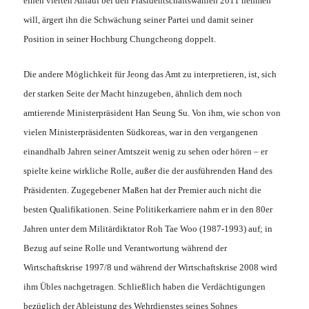
einen vierten Anlauf bei den Präsidentschaftswahlen 2011 nehmen
will, ärgert ihn die Schwächung seiner Partei und damit seiner
Position in seiner Hochburg Chungcheong doppelt.
Die andere Möglichkeit für Jeong das Amt zu interpretieren, ist, sich
der starken Seite der Macht hinzugeben, ähnlich dem noch
amtierende Ministerpräsident Han Seung Su. Von ihm, wie schon von
vielen Ministerpräsidenten Südkoreas, war in den vergangenen
einandhalb Jahren seiner Amtszeit wenig zu sehen oder hören – er
spielte keine wirkliche Rolle, außer die der ausführenden Hand des
Präsidenten. Zugegebener Maßen hat der Premier auch nicht die
besten Qualifikationen. Seine Politikerkarriere nahm er in den 80er
Jahren unter dem Militärdiktator Roh Tae Woo (1987-1993) auf; in
Bezug auf seine Rolle und Verantwortung während der
Wirtschaftskrise 1997/8 und während der Wirtschaftskrise 2008 wird
ihm Übles nachgetragen. Schließlich haben die Verdächtigungen
bezüglich der Ableistung des Wehrdienstes seines Sohnes