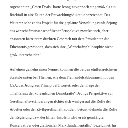
sogenannten „Green Deals“ hatte Jeong zuvor noch singemäß als ein
Rückfall in alte Zeiten der Entwicklungsdiktatur bezeichnet. Des
Weiteren sehe er das Projekt für die geplante Verwaltungsstadt Sejong
aus wirtschaftswissenschaftlicher Perspektive zwar kritisch, aber
ansonsten hätte er im direkten Gespräch mit dem Präsidenten die
Erkenntnis gewonnen, dass sich ihre „Wirtschaftsphilosophie nicht
groß unterscheiden“.
Auf einen gemeinsamen Nenner kommen die beiden einflussreichsten
Staatsbeamten bei Themen, wie dem Freihandelsabkommen mit den
USA, das Jeong aus Prinzip befürwortet, oder der Frage der
„Ineffizienz der koreanischen Demokratie“. Jeongs Perspektive auf
Gesellschaftsveränderungen richtet sich weniger auf die Rolle der
Arbeiter oder der Zivilgesellschaft, sondern betont vielmehr die Rolle
der Regierung bzw. der Eliten. Insofern wird er als gemäßigter
Konservativer oder „rationalen Marktfundamentalist“ bezeichnet. Im