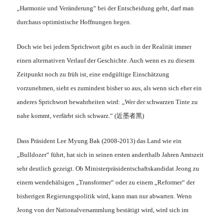
„Harmonie und Veränderung“ bei der Entscheidung geht, darf man
durchaus optimistische Hoffnungen hegen.
Doch wie bei jedem Sprichwort gibt es auch in der Realität immer
einen alternativen Verlauf der Geschichte. Auch wenn es zu diesem
Zeitpunkt noch zu früh ist, eine endgültige Einschätzung
vorzunehmen, sieht es zumindest bisher so aus, als wenn sich eher ein
anderes Sprichwort bewahrheiten wird: „Wer der schwarzen Tinte zu
nahe kommt, verfärbt sich schwarz.“ (近墨者黑)
Dass Präsident Lee Myung Bak (2008-2013) das Land wie ein
„Bulldozer“ führt, hat sich in seinen ersten anderthalb Jahren Amtszeit
sehr deutlich gezeigt. Ob Ministerpräsidentschaftskandidat Jeong zu
einem wendehälsigen „Transformer“ oder zu einem „Reformer“ der
bisherigen Regierungspolitik wird, kann man nur abwarten. Wenn
Jeong von der Nationalversammlung bestätigt wird, wird sich im