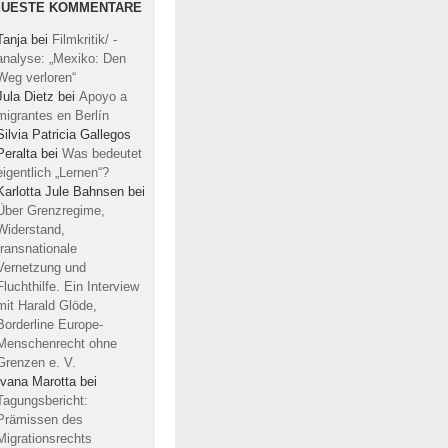
EUESTE KOMMENTARE
Tanja
bei
Filmkritik/ -
analyse: „Mexiko: Den
Weg verloren“
Jula Dietz
bei
Apoyo a
migrantes en Berlín
Silvia Patricia Gallegos
Peralta
bei
Was bedeutet
eigentlich „Lernen“?
Karlotta Jule Bahnsen
bei
Über Grenzregime,
Widerstand,
transnationale
Vernetzung und
Fluchthilfe. Ein Interview
mit Harald Glöde,
Borderline Europe-
Menschenrecht ohne
Grenzen e. V.
Ivana Marotta
bei
Tagungsbericht:
Prämissen des
Migrationsrechts