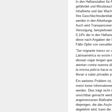
In den Haftanstalten fü
gefährdet und Missbrauc
Inhaftierte und das Wach
Ihre Geschlechtsidentitä
werden in den Abteilunge
Auch wird Transpersone
Versorgung, beispielswei
0,14% der in den Haftan
diese nach Angaben der 
Fälle Opfer von sexuelle
“
Ser migrante transx es 
Latinoamérica no existe 
desean viajar tengan que
atentan contra nuestra d
la misma policía hacia 
llevan a salas privadas 
Ein weiteres Problem is
meist keine Informatione
werden. Dies trägt nicht
unsichtbar gemacht werd
angemessenen Maßnahme
diejenigen, die das Asyl
abgelehnt wird, kann die