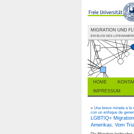
MIGRATION UND F
EIN BLOG DES LATEINAMERI
HOME
KONTA
IMPRESSUM
«
Una breve mirada a la r
con un enfoque de gener
LGBTIQ+ Migration
Amerikas. Vom Tria
Die Migration lesbischer