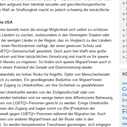
dern aufgrund ihrer Identität sexuelle und geschlechtsspezifische
es Maß an Straflosigkeit macht es jedoch schwierig die tatsächliche
die USA
en besteht meist die einzige Möglichkeit sich selbst zu schützen
en Ländern zu suchen, insbesondere in den Vereinigten Staaten oder
 der wenigen Länder in der Region, das im Vergleich zu den Ländern
er einen Rechtsrahmen verfügt, der einen gewissen Schutz und
BTQ+-Gemeinschaft garantiert. Doch auch hier klafft eine große
tzen und ihrer tatsächlichen Umsetzung und macht es für queere
 Mexiko zu migrieren. So finden sich queere Migrant*innen auch in
in einem Kreislauf der Gewalt und Diskriminierung wieder.
S
t ebenfalls ein hohes Risiko für Angriffe, Opfer von Menschenhandel
ch zu werden. Ein grundlegendes Bedürfnis von Migrant*innen
Asi
der Zugang zu Unterkünften, um ihre Sicherheit zu gewährleisten.
C
ren Unterkünfte werden von der Zivilgesellschaft oder von
Di
inden betrieben und nur wenige bieten eine differenzierte Betreuung,
Em
sen von LGBTQ+-Personen gerecht zu werden. Einige Unterkünfte
Erz
en den Zugang und tragen somit zur (Re-)Produktion der
F
 Gewalt gegen LGBTQ+-Personen während der Migration bei. Auch
Ge
nen von anderen Migrant*innen auf der Route oder in den
id
rt. So werden beispielsweise Transfrauen gezwungen, sich entgegen