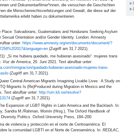
*innen und Dokumentarfilmer*innen, die versuchen die Geschichten
en die Menschenrechtsverletzungen und Gewalt, die diese auf der
ttelamerika erlebt haben zu dokumentieren.
e Place: Salvadorans, Guatemalans and Hondurans Seeking Asylum
 Sexual Orientation and/or Gender Identity. London: Amnesty
brufbar unter:
https://www.amnesty.org/en/documents/document/?
7258%2f2017&language=en
(Zugriff am 31.7.2021).
21): „Si me hubiera quedado, me hubieran asesinado“: mujeres trans
n:
Voz de America
, 20. Juni 2021. Text abrufbar unter:
a.com/inmigracion/quedado-hubieran-asesinado-mujeres-trans-
asilo
(Zugriff am 31.7.2021).
Queer Central American Migrants Imagining Livable Lives : A Study on
TQ Migrants Is (Re)Produced during Migration in Mexico and the
s. Text abrufbar unter:
http://urn.kb.se/resolve?
413174
(Zugriff am 31.7.2021).
 The Expansion of LGBT Rights in Latin America and the Backlash. In:
oy, Sandra M./Rahman, Momin (Hrsg.), The Oxford Handbook of
iversity Politics. Oxford University Press, 184–200.
 de violencia y protección en el norte de Centroamérica: El
sobre la comunidad LGBTI en el Norte de Cenroamérica. In:
REDLAC
,