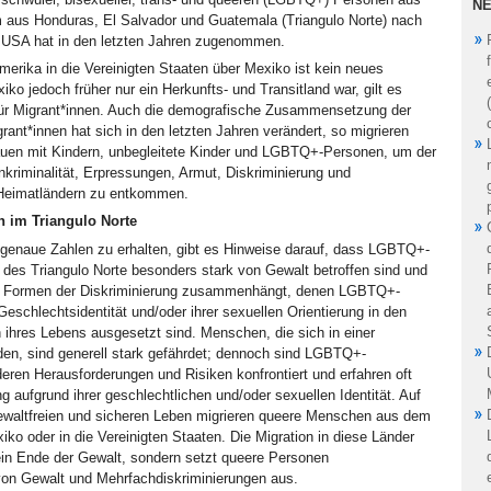
NE
m aus Honduras, El Salvador und Guatemala (Triangulo Norte) nach
e USA hat in den letzten Jahren zugenommen.
amerika in die Vereinigten Staaten über Mexiko ist kein neues
 jedoch früher nur ein Herkunfts- und Transitland war, gilt es
 für Migrant*innen. Auch die demografische Zusammensetzung der
rant*innen hat sich in den letzten Jahren verändert, so migrieren
auen mit Kindern, unbegleitete Kinder und LGBTQ+-Personen, um der
riminalität, Erpressungen, Armut, Diskriminierung und
n Heimatländern zu entkommen.
n im Triangulo Norte
 genaue Zahlen zu erhalten, gibt es Hinweise darauf, dass LGBTQ+-
des Triangulo Norte besonders stark von Gewalt betroffen sind und
gen Formen der Diskriminierung zusammenhängt, denen LGBTQ+-
eschlechtsidentität und/oder ihrer sexuellen Orientierung in den
ihres Lebens ausgesetzt sind. Menschen, die sich in einer
nden, sind generell stark gefährdet; dennoch sind LGBTQ+-
eren Herausforderungen und Risiken konfrontiert und erfahren oft
g aufgrund ihrer geschlechtlichen und/oder sexuellen Identität. Auf
waltfreien und sicheren Leben migrieren queere Menschen aus dem
iko oder in die Vereinigten Staaten. Die Migration in diese Länder
ein Ende der Gewalt, sondern setzt queere Personen
 von Gewalt und Mehrfachdiskriminierungen aus.