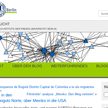
LUCHT
KA-INTITUTS DER FREIEN UNIVERSITÄT BERLIN
KT
ÜBER DEN BLOG
WEITERFÜHRENDES
BLOG
espuesta de Bogotá Distrito Capital de Colombia a la ola migratoria
SU
o.
Filmkritik/ -analyse: „Mexiko: Den Weg verloren“
»
 in den
ngulo Norte, über Mexiko in die USA
, schwuler, bisexueller, trans- und queeren (LGBTQ+) Personen aus