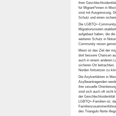
ihrer Geschlechtsidentit
für Migrant*innen in Me
sind mit Ausgrenzung, Di
Schutz und einen sichere
Die LGBTQ+-Community h
Migrationsrouten etabli
aufgebaut haben, die die
weiteren Schutz in Notu
Community reisen geme
Meist ist das Ziel der m
dort bessere Chancen aus
auch in einem anderen La
sicheren Ort betrachten,
Norden fortsetzen zu kö
Die Asylverfahren in Mex
Asylbeantragenden werd
ihre sexuelle Orientieru
sind sich auch oft nicht
der Geschlechtsidentität
LGBTQ+-Familien ist, da
Familienzusammenführung
des Triangulo Norte illega