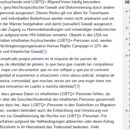
r Asylsuchende sind LGBTQ+-Migrant*innen häufig besonders
N
h, geschlechtsspezifischer Gewalt und Diskriminierung durch andere
personal ausgesetzt. Dieses Risiko gilt vor allem für Transfrauen.
t und individuellen Bedürfnisse werden meist nicht anerkannt und sie
n der Männer festgehalten und damit (sexueller) Gewalt ausgesetzt.
n der Zugang zu Hormonbehandlungen und notwendiger medizinischer
se aufgrund einer HIV-Infektion verwehrt. Obwohl in den USA nur
stalten inhaftierten Asylsuchenden LGBTQ+-Personen sind, werden
Nichtregierungsorganisation Human Rights Campaign in 12% der
m und körperlicher Gewalt
[2]
.
complicado porque primero en la mayoría de los países de
ley de identidad de género, lo que hace que cuando las compañeras
 viajar con documentos que no nos reflejan y que por el contrario
ignidad al exponernos a situaciones como abuso policial, estigma de
nuestra, comunidad, que muchas veces por ser una mujer trans nos
para revisarnos en cuanto a nuestra identidad
”
[3]
t, dass genaue Daten zu inhaftierten LGBTQ+-Personen fehlen, da
n über die Geschlechtsidentität der inhaftierten Personen gesammelt
 nur dazu bei, dass LGBTQ+-Personen in den Statistiken zu Migration
en, sondern behindert auch die Entwicklung und Umsetzung von
n zur Gewährleistung der Rechte von LGBTQ+-Personen. Für
verfahren aufgrund der Haftbedingungen abbrechen oder deren Antrag
 Rückkehr in ihr Heimatland das Todesurteil bedeuten. Viele