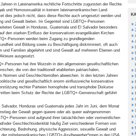
 Jahren in Lateinamerika rechtliche Fortschritte zugunsten der Rechte
b und Homosexualität in keinem lateinamerikanischen Land
KA
eutet dies jedoch nicht, dass diese Rechte auch umgesetzt werden und
ung und Gewalt bieten. Im Gegenteil sind LGBTQ+-Personen
breiteten Gewalt in Honduras, Guatemala und El Salvador besonders
auf den starken Einfluss der konservativen evangelikalen Kirchen
BTQ+-Personen werden beim Zugang zu grundlegenden
undheit und Bildung sowie zu Beschäftigung diskriminiert, oft auch
n und Familien abgelehnt und sind Gewalt auf mehreren Ebenen und
 Akteure ausgesetzt.
-Personen hat ihre Wurzeln in den allgemeinen gesellschaftlichen
schen, die von den traditionell etablierten patriarchalen,
en Normen und Geschlechterrollen abweichen. In den letzten Jahren
politische und gesellschaftlich enorm einflussreiche konservative
terstützung rechter Parteien homophobe und transphobe Diskurse
hritten beim Schutz der Rechte der LGBTQ+-Gemeinschaft geführt
El Salvador, Honduras und Guatemala jedes Jahr im Juni, dem Monat
nstieg der Gewalt gegen queere oder als queer wahrgenommen
BTQ+-Personen sind aufgrund ihrer tatsächlichen oder vermeintlichen
nd/oder Geschlechtsidentität häufig Ziel verschiedener Formen von
üchterung, Bedrohung, physische Aggression, sexuelle Gewalt und
t der mittelamerikanischen LGBTQ+-Asylbewerber*innen in den USA