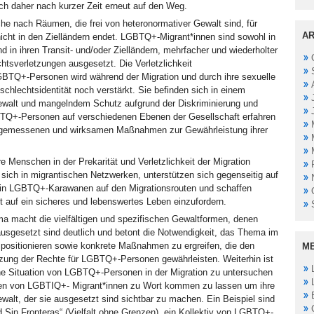
ch daher nach kurzer Zeit erneut auf den Weg.
he nach Räumen, die frei von heteronormativer Gewalt sind, für
AR
cht in den Zielländern endet. LGBTQ+-Migrant*innen sind sowohl in
d in ihren Transit- und/oder Zielländern, mehrfacher und wiederholter
tsverletzungen ausgesetzt. Die Verletzlichkeit
GBTQ+-Personen wird während der Migration und durch ihre sexuelle
schlechtsidentität noch verstärkt. Sie befinden sich in einem
Gewalt und mangelndem Schutz aufgrund der Diskriminierung und
BTQ+-Personen auf verschiedenen Ebenen der Gesellschaft erfahren
gemessenen und wirksamen Maßnahmen zur Gewährleistung ihrer
re Menschen in der Prekarität und Verletzlichkeit der Migration
 sich in migrantischen Netzwerken, unterstützen sich gegenseitig auf
in LGBTQ+-Karawanen auf den Migrationsrouten und schaffen
t auf ein sicheres und lebenswertes Leben einzufordern.
 macht die vielfältigen und spezifischen Gewaltformen, denen
sgesetzt sind deutlich und betont die Notwendigkeit, das Thema im
 positionieren sowie konkrete Maßnahmen zu ergreifen, die den
M
zung der Rechte für LGBTQ+-Personen gewährleisten. Weiterhin ist
che Situation von LGBTQ+-Personen in der Migration zu untersuchen
men von LGBTIQ+- Migrant*innen zu Wort kommen zu lassen um ihre
ewalt, der sie ausgesetzt sind sichtbar zu machen. Ein Beispiel sind
ad Sin Fronteras“ (Vielfalt ohne Grenzen), ein Kollektiv von LGBTQ+-