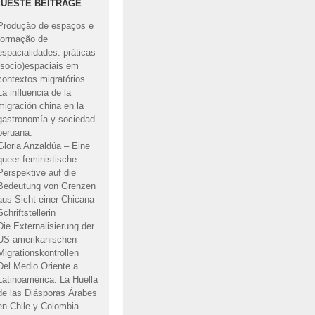
UESTE BEITRÄGE
Produção de espaços e
formação de
espacialidades: práticas
(socio)espaciais em
contextos migratórios
La influencia de la
migración china en la
gastronomía y sociedad
peruana.
Gloria Anzaldúa – Eine
queer-feministische
Perspektive auf die
Bedeutung von Grenzen
aus Sicht einer Chicana-
Schriftstellerin
Die Externalisierung der
US-amerikanischen
Migrationskontrollen
Del Medio Oriente a
Latinoamérica: La Huella
de las Diásporas Árabes
en Chile y Colombia