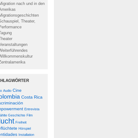
Migration nach und in den
Amerikas
Migrationsgeschichten
Schauspiel, Theater,
Performance
Tagung
Theater
Veranstaltungen
Weiterführendes
Willkommenskultur
Zentralamerika
CHLAGWÖRTER
Cine
lo
Audio
olombia
Costa Rica
scriminación
powerment
Entrevista
ählte Geschichte
Film
lucht
Freiheit
flüchtete
Hörspiel
entidades
Installation