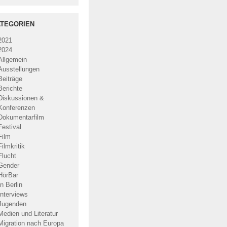
TEGORIEN
2021
2024
Allgemein
Ausstellungen
Beiträge
Berichte
Diskussionen &
Konferenzen
Dokumentarfilm
Festival
Film
Filmkritik
Flucht
Gender
HörBar
In Berlin
Interviews
Jugenden
Medien und Literatur
Migration nach Europa