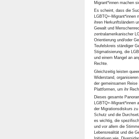
Migrant*innen machen si
Es scheint, dass die Suc
LGBTQ+-Migrant*innen ni
ihren Herkunftsländern un
Gewalt und Menschenrech
zentralamerikanischer L
Orientierung und/oder Ge
Teufelskreis ständiger 
Stigmatisierung, die LG
und einem Mangel an an
Rechte.
Gleichzeitig leisten quee
Widerstand, organisieren
der gemeinsamen Reise 
Plattformen, um ihr Rech
Dieses gesamte Panorama
LGBTQ+-Migrant*innen au
der Migrationsdiskurs zu
Schutz und die Durchset
es wichtig, die spezifis
und vor allem die Stim
Lebensrealität und die G
Initiativen wie „Diversid