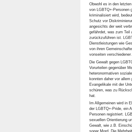
Obwohl es in den letzten
von LGBTQ+-Personen ga
kriminalisiert wird, bed
Schutz vor Diskriminier
angesichts der weit ver
gefährdet, was zum Teil 
zurückzuführen ist. LG
Dienstleistungen wie Ges
von ihren Gemeinschafte
vonseiten verschiedener
Die Gewalt gegen LGBTQ+
Vorurteilen gegenüber Men
heteronormativen sozial
konnten daher vor allem 
Evangelikale mit der Un
schüren, was zu Rücksc
hat.
Im Allgemeinen wird in 
der LGBTQ+-Pride, ein A
Personen registriert. LG
sexuellen Orientierung u
Gewalt, wie z.B. Einsch
sogar Mord. Die Mehrhei