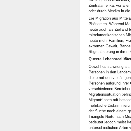
Zentralamerika, vor alle
oder durch Mexiko in di
Die Migration aus Mittel
Phänomen. Während Mexiko
heute auch als Zielland
mittelamerikanischen Mig
heute mehr Familien, Fr
extremen Gewalt, Bandenk
Stigmatisierung in ihre
Queere Lebensrealitäte
Obwohl es schwierig ist,
Personen in den Ländern 
diese mit den vielfälti
Personen aufgrund ihrer G
verschiedenen Bereichen 
Migrationssituation befi
Migrant*innen mit besond
mehrfache Diskriminierun
der Suche nach einem ge
Triangulo Norte nach Mex
bedeutet jedoch meist k
unterschiedlichen Arten