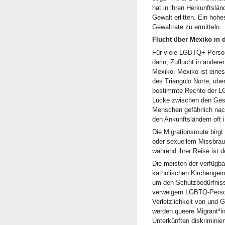
hat in ihren Herkunftslän
Gewalt erlitten. Ein hoh
Gewaltrate zu ermitteln.
Flucht über Mexiko in 
Für viele LGBTQ+-Person
darin, Zuflucht in ander
Mexiko. Mexiko ist eines
des Triangulo Norte, üb
bestimmte Rechte der LG
Lücke zwischen den Gese
Menschen gefährlich nach
den Ankunftsländern oft 
Die Migrationsroute birg
oder sexuellem Missbrau
während ihrer Reise ist 
Die meisten der verfügba
katholischen Kirchengeme
um den Schutzbedürfnis
verweigern LGBTQ-Person
Verletzlichkeit von und
werden queere Migrant*in
Unterkünften diskriminie