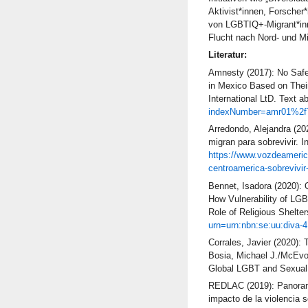
Aktivist*innen, Forscher
von LGBTIQ+-Migrant*inn
Flucht nach Nord- und Mi
Literatur:
Amnesty (2017): No Saf
in Mexico Based on Their
International LtD. Text a
indexNumber=amr01%2f
Arredondo, Alejandra (20
migran para sobrevivir. I
https://www.vozdeameric
centroamerica-sobrevivir-
Bennet, Isadora (2020): 
How Vulnerability of LGB
Role of Religious Shelter
urn=urn:nbn:se:uu:diva-
Corrales, Javier (2020):
Bosia, Michael J./McEv
Global LGBT and Sexual D
REDLAC (2019): Panorama
impacto de la violencia 