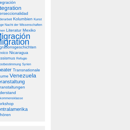
tegración
tegration
terseccionalidad
Kolumbien
derarbeit
Kunst
ge Nacht der Wissenschaften
Literatur
Mexiko
nen
igración
igration
grationsgeschichten
xico
Nicaragua
ssismus
Refugio
bstbestimmung
Syrien
eater
Transnationale
Venezuela
äume
ranstaltung
ranstaltungen
derstand
lkommensklasse
rkshop
ntralamerika
hören