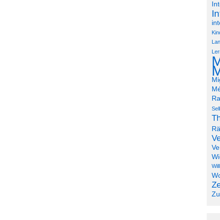
In
In
in
Kin
Lan
Ler
M
M
Mi
Mé
Ra
Sel
Th
R
Ve
Ve
Wi
Wil
Wo
Ze
Zu