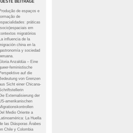
UESTE BEITRÄGE
Produção de espaços e
formação de
espacialidades: práticas
(socio)espaciais em
contextos migratórios
La influencia de la
migración china en la
gastronomía y sociedad
peruana.
Gloria Anzaldúa – Eine
queer-feministische
Perspektive auf die
Bedeutung von Grenzen
aus Sicht einer Chicana-
Schriftstellerin
Die Externalisierung der
US-amerikanischen
Migrationskontrollen
Del Medio Oriente a
Latinoamérica: La Huella
de las Diásporas Árabes
en Chile y Colombia