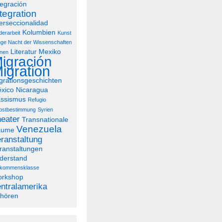
tegración
tegration
terseccionalidad
Kolumbien
derarbeit
Kunst
ge Nacht der Wissenschaften
Literatur
Mexiko
nen
igración
igration
grationsgeschichten
xico
Nicaragua
ssismus
Refugio
bstbestimmung
Syrien
eater
Transnationale
Venezuela
äume
ranstaltung
ranstaltungen
derstand
lkommensklasse
rkshop
ntralamerika
hören