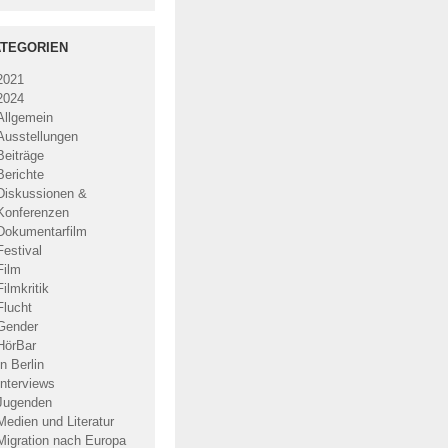
TEGORIEN
2021
2024
Allgemein
Ausstellungen
Beiträge
Berichte
Diskussionen &
Konferenzen
Dokumentarfilm
Festival
Film
Filmkritik
Flucht
Gender
HörBar
In Berlin
Interviews
Jugenden
Medien und Literatur
Migration nach Europa