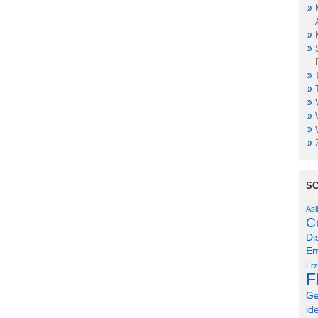
S
Asi
C
Di
Em
Erz
F
Ge
id