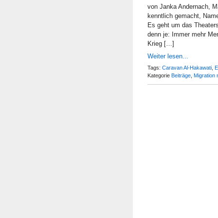
von Janka Andernach, Mar
kenntlich gemacht, Namen
Es geht um das Theaters
denn je: Immer mehr Men
Krieg […]
Weiter lesen...
Tags:
Caravan Al-Hakawati
,
E
Kategorie
Beiträge
,
Migration