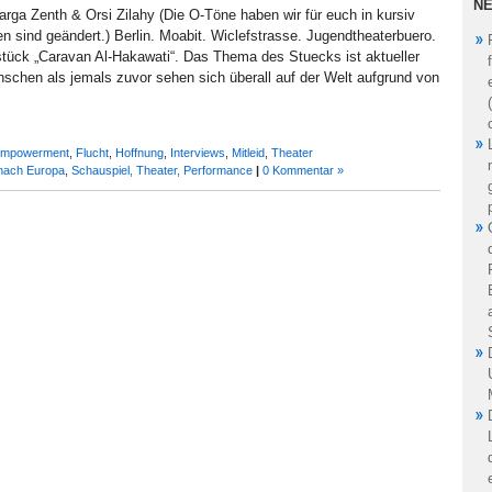
NE
ga Zenth & Orsi Zilahy (Die O-Töne haben wir für euch in kursiv
 sind geändert.) Berlin. Moabit. Wiclefstrasse. Jugendtheaterbuero.
tück „Caravan Al-Hakawati“. Das Thema des Stuecks ist aktueller
schen als jemals zuvor sehen sich überall auf der Welt aufgrund von
mpowerment
,
Flucht
,
Hoffnung
,
Interviews
,
Mitleid
,
Theater
 nach Europa
,
Schauspiel, Theater, Performance
|
0 Kommentar »