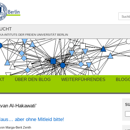
LUCHT
KA-INTITUTS DER FREIEN UNIVERSITÄT BERLIN
KT
ÜBER DEN BLOG
WEITERFÜHRENDES
BLOG
SU
van Al-Hakawati’
aus… aber ohne Mitleid bitte!
 von Marga-Berit Zenth