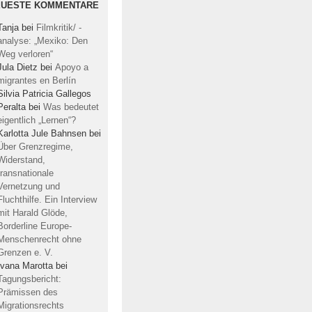
EUESTE KOMMENTARE
Tanja
bei
Filmkritik/ -
analyse: „Mexiko: Den
Weg verloren“
Jula Dietz
bei
Apoyo a
migrantes en Berlín
Silvia Patricia Gallegos
Peralta
bei
Was bedeutet
eigentlich „Lernen“?
Karlotta Jule Bahnsen
bei
Über Grenzregime,
Widerstand,
transnationale
Vernetzung und
Fluchthilfe. Ein Interview
mit Harald Glöde,
Borderline Europe-
Menschenrecht ohne
Grenzen e. V.
Ivana Marotta
bei
Tagungsbericht:
Prämissen des
Migrationsrechts