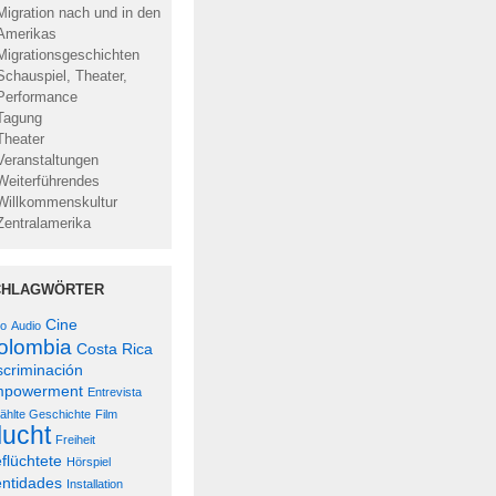
Migration nach und in den
Amerikas
Migrationsgeschichten
Schauspiel, Theater,
Performance
Tagung
Theater
Veranstaltungen
Weiterführendes
Willkommenskultur
Zentralamerika
CHLAGWÖRTER
Cine
lo
Audio
olombia
Costa Rica
scriminación
powerment
Entrevista
ählte Geschichte
Film
lucht
Freiheit
flüchtete
Hörspiel
entidades
Installation