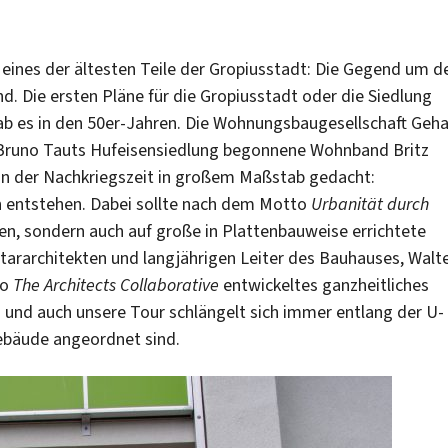
ch eines der ältesten Teile der Gropiusstadt: Die Gegend um d
d. Die ersten Pläne für die Gropiusstadt oder die Siedlung
b es in den 50er-Jahren. Die Wohnungsbaugesellschaft Geh
h Bruno Tauts Hufeisensiedlung begonnene Wohnband Britz
lin der Nachkriegszeit in großem Maßstab gedacht:
n entstehen. Dabei sollte nach dem Motto
Urbanität durch
en, sondern auch auf große in Plattenbauweise errichtete
ararchitekten und langjährigen Leiter des Bauhauses, Walt
ro
The Architects Collaborative
entwickeltes ganzheitliches
ch und auch unsere Tour schlängelt sich immer entlang der U-
Gebäude angeordnet sind.