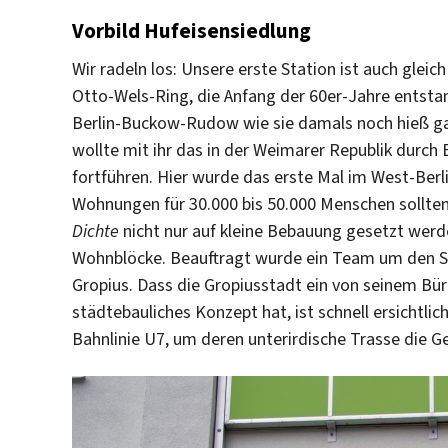
Vorbild Hufeisensiedlung
Wir radeln los: Unsere erste Station ist auch glei
Otto-Wels-Ring, die Anfang der 60er-Jahre entstan
Berlin-Buckow-Rudow wie sie damals noch hieß ga
wollte mit ihr das in der Weimarer Republik durc
fortführen. Hier wurde das erste Mal im West-Ber
Wohnungen für 30.000 bis 50.000 Menschen sollte
Dichte
nicht nur auf kleine Bebauung gesetzt werd
Wohnblöcke. Beauftragt wurde ein Team um den St
Gropius. Dass die Gropiusstadt ein von seinem Bü
städtebauliches Konzept hat, ist schnell ersichtli
Bahnlinie U7, um deren unterirdische Trasse die 