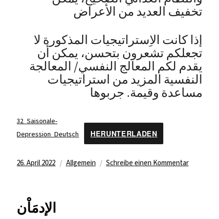
تخفيف العديد من الأعراض
إذا كانت الاِستراتيجيات المذكورة لا
تجعلكم تشعرون بتحسن، يمكن أن
يقدم لكم المعالج النفسي/ المعالجة
النفسية المزيد من استراتيجيات
مساعدة وقيمة. جربوها
32_Saisonale-
HERUNTERLADEN
Depression_Deutsch
Veröffentlicht
Kategorien
zu
26. April 2022
Allgemein
Schreibe einen Kommentar
الاِكتئابُ
am
الموسِمي
أو
الإدمَاْن
الفَصلي