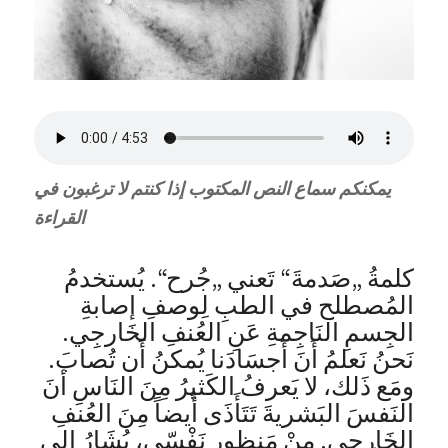
يمكنكم سماع النص المكتوب إذا كنتم لا ترغبون في
القراءة
كلمةُ „صَدمةَ“ تَعني „جُرح“. يُستخدمُ
المُصطلح في الطبِ لِوصفِ إصابةِ
الجِسمِ النَاجِمةِ عَنِ العُنفِ الخَارجِي.
نَحنُ نَعلمُ أَنَ أَجسَادَنا يُمكنُ أَن تُصابَ.
ومَع ذَلك، لا يَعرفُ الكَثيرُ مِنَ النَاسِ أنَ
النَفسَ البَشريةَ تَتَأَذَى أَيضاً مِنَ العُنفِ
الخَارجِي. مِنْ مَنظورٍ نَفْسّي، يُشَارُ إلى