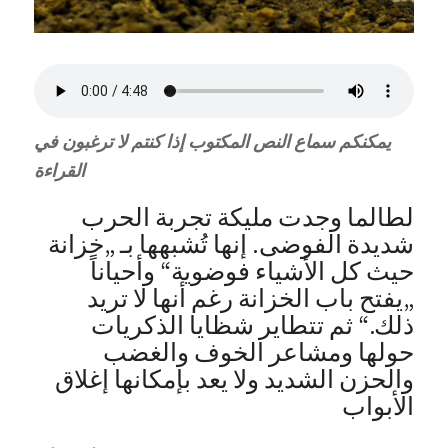
يمكنكم سماع النص المكتوب إذا كنتم لا ترغبون في
القراءة
لطالما وجدت مليكة تجربة الحرب
شديدة الفوضى. إنها تُشبهها بـ „خزانة
حيث كل الأشياء فوضوية“ وأحياناً
„يفتح باب الخزانة رغم أنها لا تريد
ذلك.“ ثم تتطاير شظايا الذكريات
حولها ومشاعر الخوف والغضب
والحزن الشديد ولا يعد بإمكانها إغلاق
الأبواب