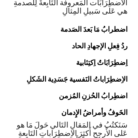
الاضطِرَابَات المَعروفَة التَابِعةَ لِلصدمةِ
هي عَلى سَبيلِ المِثالِ
اضطرابُ مَا بَعدَ الصَدمة
ردُ فِعلِ الإجهادِ الحاد
اِضطِرَابَاتٌ اِكتِئابية
الاِضطِرَاباتُ النَفسية جَسَدِية الشَكلِ
اضطِرابُ الحُزنِ المُزمن
الخَوفُ وأمراضُ الإِدمان
سَنَكتُبُ في المَقالِ التَالي حَولَ مَا هو
عَلى الأَرجحِ أَكثرَ الاِضطِرَاباتِ التَابِعةِ