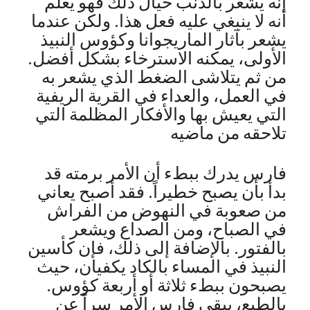
إنه يشعر بالذنب حيال ذلك فهو يعلم
أنه لا ينبغي عليه فعل هذا. ولكن عندما
يشعر بآثار الماريجوانا وكؤوس النبيذ
الأولى، يمكنه الاسترخاء بشكل أفضل.
من ثم يتلاشى الضغط الذي يشعر به
في العمل، والعداء في القرية الريفية
التي يعيش بها والأفكار المظلمة التي
تلاحقه من ماضيه
فارس يدرك ببطء أن الأمر برمته قد
بدأ بأن يصبح خطيراً. فقد أصبح يعاني
من صعوبة في النهوض من الفراش
في الصباح، ومن الصداع ويشعر
بالفتور. بالإضافة إلى ذلك، فإن كأسين
النبيذ في المساء بالكاد يكفيان، حيث
يصبحون ببطء ثلاثة أو أربعة كؤوس.
بالطبع، يبقي فارس الأمر سراً عن