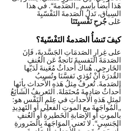
هَذا أَيضاً باِسمِ „الصَدمةَ“. في هذا
السِياق، تَدلُ الصَدمةَ النَفْسّيِةَ
عَلى
جُرحِ نَفْسيِتَنَا
كيفَ تَنشأُ الصَدمةُ النَفْسّيةَ؟
على غِرارِ الصَدمَاتِ الجَسَّديِةَ، فَإنَ
الصَدمَةَ النَفسيةَ نَاتجةٌ عَن العُنفِ
الخَارجِي. هُناكَ أَحداثٌ مُعَينةَ لَدَيّها
القُدرَة أَنْ تُؤذي نَفسَّنَا وتُسبِبُ
الصَدمةَ. تُعرفُ مِثلُ هَذهِ الأَحداث بِأنَها
أَحداثٌ صَادِمةَ مُحتَمَلةَ. التَعريفُ الشَائِعُ
لمِثلِ هَذهِ الأَحداثِ في عِلمِ النَفْس هو:
„المُواجَهةَ مع الموتِ الفعلِي أو التَهدِيدِ
بالموتِ أو الإصَابةِ الخَطيرةِ أو العُنفِ
الجَنسِي“. لا تَعني الموَاجَهةَ بِالضَرورةِ