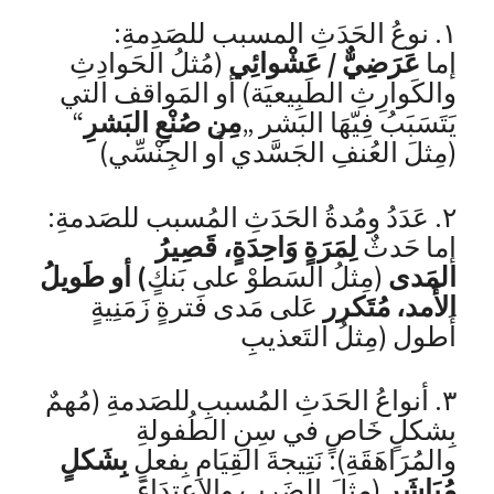
١. نوعُ الحَدَثِ المسبب للصَدِمةِ:
إما
عَرَضِيٌّ / عَشْوائِي
(مُثلُ الحَوادِثِ
والكَوارِثِ الطَبِيعيَة) أو المَواقف التي
يَتَسَبَبُ فِيّهَا البَشر „
مِن صُنْعِ البَشرِ
“
(مِثلَ العُنفِ الجَسَّدي أَو الجِنْسِّي)
٢. عَدَدُ ومُدةُ الحَدَثِ المُسبب للصَدمةِ:
إما حَدثٌ
لِمَرَةٍ وَاحِدَةٍ، قَصِيرُ
المَدى
(مِثلُ السَطوْ على بَنكٍ
) أو طَويلُ
الأَمد، مُتَكرر
عَلى مَدى فَترةٍ زَمَنِيةٍ
أَطول (مِثلُ التَعذيبِ
٣. أنواعُ الحَدَثِ المُسببِ للصَدمةِ (مُهمٌ
بِشكلٍ خَاصٍ في سِنِ الطُفولةِ
والمُرَاهَقَةِ): نَتِيجةَ القِيَامِ بِفعلٍ
بِشَكلٍ
مُبَاشَر
(مِثلَ الضَرب والاِعتِدَاءَ