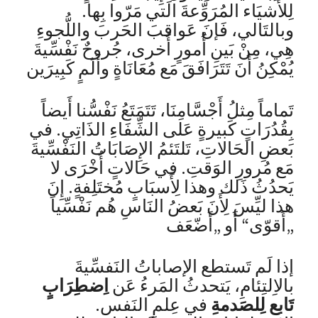
لِلأَشيَاء المُرَوِّعةَ الَتي مَرّوا بِها.
وبالتَالي، فَإنَ عَواقبَ الحَربَ واللُّجوءِ
هِي، مِنْ بَينِ أُمورٍ أُخرى، جُروحٌ نَفْسِّيةَ
يُمْكِنُ أَنَ تَتَرَافَقَ مَع مُعَانَاةٍ وأَلَمٍ كَبِيرَين
تَماماً مِثلُ أَجْسَّامِنَا، تَتَمَتَعُ نَفْسُّنا أَيضاً
بِقُدُرَاتٍ كَبيرةٍ عَلى الشِّفَاءِ الذَاتِي. في
بَعضِ الحَالاتِ، تَلتَئمُ الإِصَابَاتُ النَفْسِّيةَ
مَع مُرورِ الوَقتِ. في حَالاتٍ أُخْرَى لا
يَحدُثُ ذَلك وهذا لِأَسبَابٍ مُختَلِفةٍ. إِنَ
هذا ليِّسَ لِأَنَ بَعضُ النَاسِ هُم نَفْسِّياً
„أَقوّى“ أَو „أَضّعَف
إذا لَم تَستطع الإصاباتُ النَفسِّيةَ
بالاِلتِئامِ، يَتحدثُ المَرءُ عَن
اِضطِرَابٍ
تَابع لِلصَدمةِ
في عِلمِ النَفس.