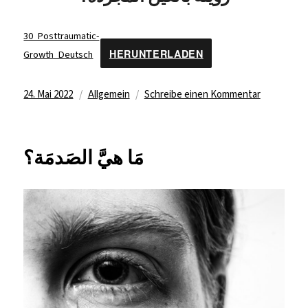
30_Posttraumatic-
HERUNTERLADEN
Growth_Deutsch
Veröffentlicht
Kategorien
zu
24. Mai 2022
Allgemein
Schreibe einen Kommentar
نُمو
am
ما
بَعد
مَا هيَّ الصَدمَة؟
الصَدمة