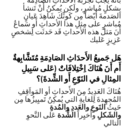
بأَنه يَجبُ تَجربة الأحداثِ الصَادِمةَ
بِشكلٍ مُباشرٍ، ولَكن يُمكنُ أَنْ تَنشأ
الصَدمةَ أَيّضاً مِن كَونِّكَ شَاهِدَ عَيانٍ
مُباشرٍ على مِثلِ هذا الأحداثِ أَو سَماعُ
أَنَ مَثلَ هذه الأحداثِ قَد حَدثَت لِشخصٍ
عَزِيزٍ عَليك
هَل جَميعُ الأَحدَاثِ الصَادِمَةِ مُتَشَّابِهةٌ
أَم أَنَ هُنَاكَ اِخْتِلافَاتٌ (عَلى سَبِيلِ
المِثالِ في النَوّعِ أَو الشِّدةَ)؟
هُنَاكَ العَدِيدُ مِنَ الأَحداثِ أو المَواَقِفِ
المُجهِدةَ لِلغايةِ التي يُمكِنُ تَميِيزُها مِن
حَيثُ
النَوعِ والعَددِ والمُدةِ
والشَكلِ
وأَخيِراً
الشِّدة
عَلى النَّحوِ
التالي