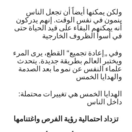
ولكن يمكنها أيضاً أن تجعل الناس
ينمون في نفس الوقت. إنهم يدركون
أنه يمكنهم البقاء على قيد الحياة حتى
في أسوأ الظروف الخارجية
وفي „إعادة تجميع“ القطع، يرى المرء
ويختبر العالم بطريقة جديدة. يتحدث
علماء النفس عن نمو ما بعد الصدمة
والهدايا الخمس
:الهدايا الخمس هي تغييرات محتملة
داخل الناس
تزداد احتمالية رؤية الفرص واغتنامها