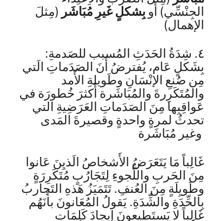
الجِنْسِّي) أَو
بِشكلٍ غَيرِ مُبَاشَر
(مِثلَ
الإهمال)
٤. شِدَةُ الحَدَثِ المُسبب للصَدمةِ:
بِشَكلٍ عَام، يُفترضُ أَنَ الصَدَماتِ الَتي
مِن صُنعِ الإنْسَانِ وطَويلةِ الأَمد
والمُتَكَرِرةَ والمُبَاشَرة أَكثرَ خُطورَة في
عَواقِبِها مِنَ الصَدَماتِ العَرَضِيةِ التي
تحدثُ لمرةٍ واحدةٍ وقصيرةَ المَدى
وغير مُبَاشَرة
غَالِباً مَا يَتَعَرَضُ الأَشخاصُ الَذيِنَ عَانوا
مِنَ الحَربِ واللُّجوءِ لِتَجَارُبٍ مُتَكَرِرَةٍ
وطَويِلَةٍ مِنَ العُنفِ. تَتَمَيَزُ هَذهِ التَجاربُ
بِالحِّدَةِ والشِّدَةِ. يَقولُ المُعَانونَ بأَنَهُم
غَالِباً لا يَستَطِيعونَ إِيجادَ كَلِمَاتٍ