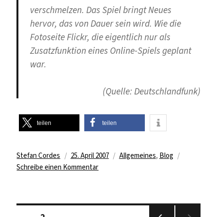
verschmelzen. Das Spiel bringt Neues
hervor, das von Dauer sein wird. Wie die
Fotoseite Flickr, die eigentlich nur als
Zusatzfunktion eines Online-Spiels geplant
war.
(Quelle: Deutschlandfunk)
teilen
teilen
Autor
Veröffentlicht
Kategorien
Stefan Cordes
25. April 2007
Allgemeines
,
Blog
am
zu
Schreibe einen Kommentar
Web
2.0
im
Seitennummerierung
Deutschlandfunk