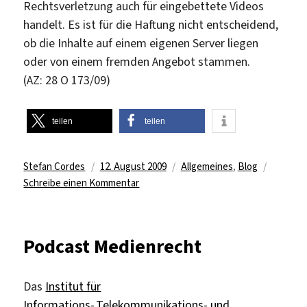
Rechtsverletzung auch für eingebettete Videos
handelt. Es ist für die Haftung nicht entscheidend,
ob die Inhalte auf einem eigenen Server liegen
oder von einem fremden Angebot stammen.
(AZ: 28 O 173/09)
teilen
teilen
Autor
Veröffentlicht
Kategorien
Stefan Cordes
12. August 2009
Allgemeines
,
Blog
am
zu
Schreibe einen Kommentar
Haftung
für
Video
Podcast Medienrecht
Embedding
bei
Youtube
Das
Institut für
&
Informations-,Telekommunikations- und