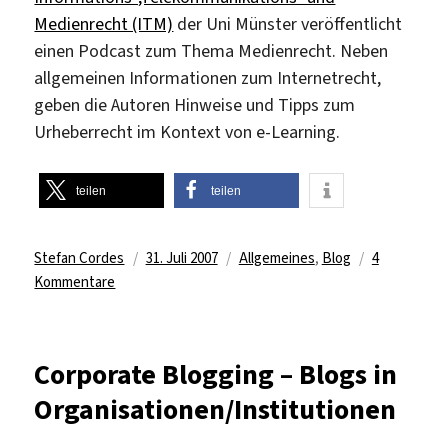
Co
Medienrecht (ITM)
der Uni Münster veröffentlicht
einen Podcast zum Thema Medienrecht. Neben
allgemeinen Informationen zum Internetrecht,
geben die Autoren Hinweise und Tipps zum
Urheberrecht im Kontext von e-Learning.
teilen
teilen
Autor
Veröffentlicht
Kategorien
Stefan Cordes
31. Juli 2007
Allgemeines
,
Blog
4
zu
am
Kommentare
Podcast
Medienrecht
Corporate Blogging – Blogs in
Organisationen/Institutionen