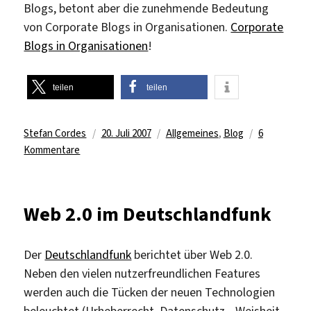
Blogs, betont aber die zunehmende Bedeutung
von Corporate Blogs in Organisationen.
Corporate
Blogs in Organisationen
!
teilen
teilen
Autor
Veröffentlicht
Kategorien
Stefan Cordes
20. Juli 2007
Allgemeines
,
Blog
6
zu
am
Kommentare
Corporate
Blogging
–
Web 2.0 im Deutschlandfunk
Blogs
in
Organisationen/Institutionen
Der
Deutschlandfunk
berichtet über Web 2.0.
Neben den vielen nutzerfreundlichen Features
werden auch die Tücken der neuen Technologien
beleuchtet (Urheberrecht, Datenschutz, „Weisheit