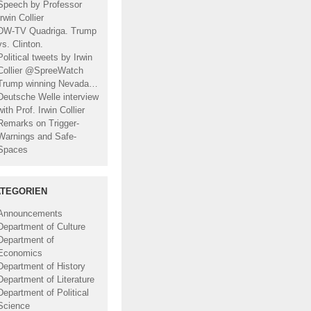
Speech by Professor
Irwin Collier
DW-TV Quadriga. Trump
vs. Clinton.
Political tweets by Irwin
Collier @SpreeWatch
Trump winning Nevada…
Deutsche Welle interview
with Prof. Irwin Collier
Remarks on Trigger-
Warnings and Safe-
Spaces
TEGORIEN
Announcements
Department of Culture
Department of
Economics
Department of History
Department of Literature
Department of Political
Science