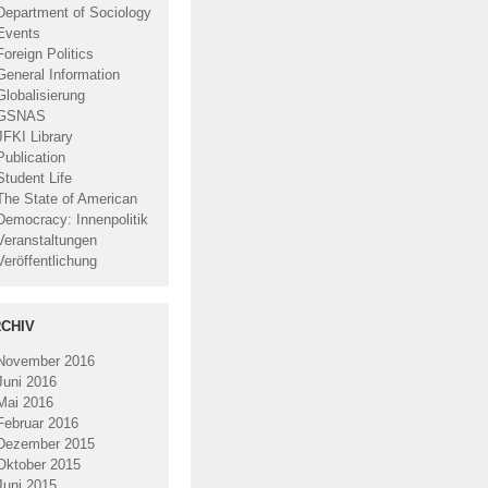
Department of Sociology
Events
Foreign Politics
General Information
Globalisierung
GSNAS
JFKI Library
Publication
Student Life
The State of American
Democracy: Innenpolitik
Veranstaltungen
Veröffentlichung
CHIV
November 2016
Juni 2016
Mai 2016
Februar 2016
Dezember 2015
Oktober 2015
Juni 2015