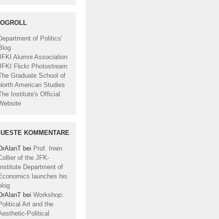
LOGROLL
Department of Politics'
Blog
JFKI Alumni Association
JFKI Flickr Photostream
The Graduate School of
North American Studies
The Institute's Official
Website
EUESTE KOMMENTARE
DrAlanT
bei
Prof. Irwin
Collier of the JFK-
Institute Department of
Economics launches his
blog
DrAlanT
bei
Workshop:
Political Art and the
Aesthetic-Political