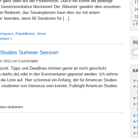
mer ganz oben auf der Problemliste. Durch ihn könne die jeweilige
1
Gesetzesinitative blockieren! Der ‚filibuster‘ gewährt dem einzelnen
2
e Redezeit, das Senatsplenum kann dies nur mit einem
3
te‘ beenden, wenn 60 Senatoren für […]
« 
Kongress
,
Republikaner
,
Senat
ntare »
SU
n Studies Summer Session
er 2012 von Curd Knüpfer
gszeit. Tipps und Deadlines können gerne an mich geschickt
KA
fu-berlin.de) oder in den Kommentaren gepostet werden. Ich nehme
die Liste auf. Hier schonmal ein Anfang, der für American Studies
-studenten von Interesse sein könnte: Fulbright American Studies
für
are deaktiviert
Fulbright
American
Studies
Summer
Session