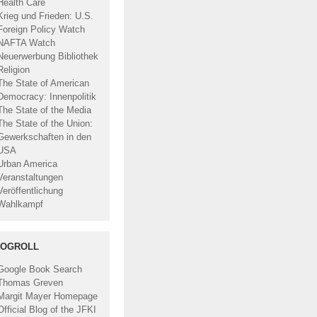
Health Care
Krieg und Frieden: U.S.
Foreign Policy Watch
NAFTA Watch
Neuerwerbung Bibliothek
Religion
The State of American
Democracy: Innenpolitik
The State of the Media
The State of the Union:
Gewerkschaften in den
USA
Urban America
Veranstaltungen
Veröffentlichung
Wahlkampf
LOGROLL
Google Book Search
Thomas Greven
Margit Mayer Homepage
Official Blog of the JFKI