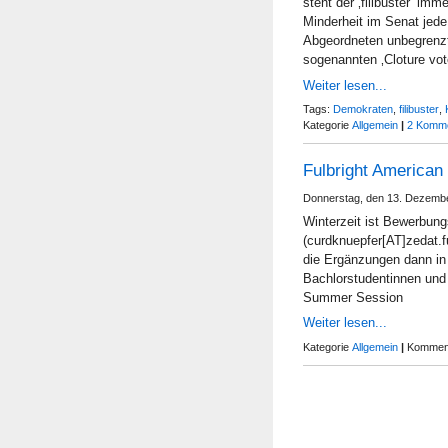
steht der ‚filibuster‘ im
Minderheit im Senat jede 
Abgeordneten unbegrenzt
sogenannten ‚Cloture vo
Weiter lesen...
Tags:
Demokraten
,
filibuster
,
Kategorie
Allgemein
|
2 Komme
Fulbright America
Donnerstag, den 13. Dezemb
Winterzeit ist Bewerbun
(curdknuepfer[AT]zedat.
die Ergänzungen dann in 
Bachlorstudentinnen und 
Summer Session
Weiter lesen...
Kategorie
Allgemein
|
Komment