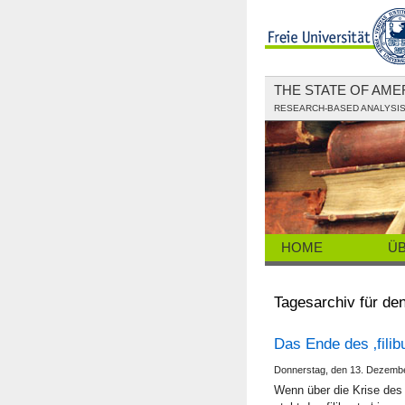
THE STATE OF AM
RESEARCH-BASED ANALYSIS 
HOME
Ü
Tagesarchiv für de
Das Ende des ‚filibu
Donnerstag, den 13. Dezembe
Wenn über die Krise des 