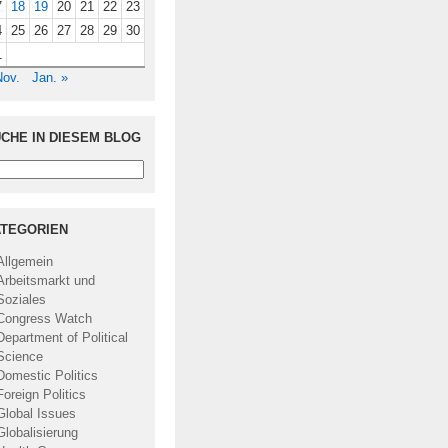
7
18
19
20
21
22
23
4
25
26
27
28
29
30
1
Nov.
Jan. »
CHE IN DIESEM BLOG
TEGORIEN
Allgemein
Arbeitsmarkt und
Soziales
Congress Watch
Department of Political
Science
Domestic Politics
Foreign Politics
Global Issues
Globalisierung