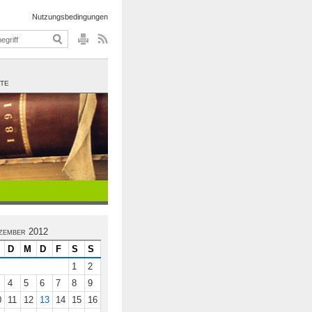
Nutzungsbedingungen
UTE
zember 2012
D
M
D
F
S
S
1
2
4
5
6
7
8
9
0
11
12
13
14
15
16