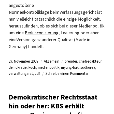
angestoßene
Normenkontrollklage
beimVerfassungsgericht ist
nun vielleicht tatsächlich die einzige Möglichkeit,
herauszufinden, ob es sich bei dieser Medienpolitik
um eine
Berlusconisierung
, Leeierung oder eben
eineVersion ganz anderer Qualität (Made in
Germany) handelt.
Veröffentlicht
Kategorien
Schlagwörter
27. November 2009
Allgemein
brender
,
chefredakteur
,
am
demokratie
,
koch
,
medienpolitik
,
myung-bak
,
südkorea
,
zu
verwaltungsrat
,
zdf
Schreibe einen Kommentar
Deutsche
Medienpolitik
2009:
Demokratischer Rechtsstaat
brendernde
hin oder her: KBS erhält
Fragen
mit