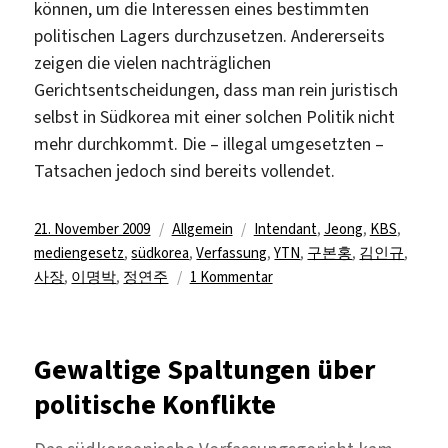
können, um die Interessen eines bestimmten
politischen Lagers durchzusetzen. Andererseits
zeigen die vielen nachträglichen
Gerichtsentscheidungen, dass man rein juristisch
selbst in Südkorea mit einer solchen Politik nicht
mehr durchkommt. Die – illegal umgesetzten –
Tatsachen jedoch sind bereits vollendet.
Veröffentlicht
Kategorien
Schlagwörter
21. November 2009
Allgemein
Intendant
,
Jeong
,
KBS
,
am
mediengesetz
,
südkorea
,
Verfassung
,
YTN
,
구본홍
,
김인규
,
zu
사장
,
이명박
,
정연주
1 Kommentar
Demokratischer
Rechtsstaat
hin
Gewaltige Spaltungen über
oder
politische Konflikte
her:
KBS
erhält