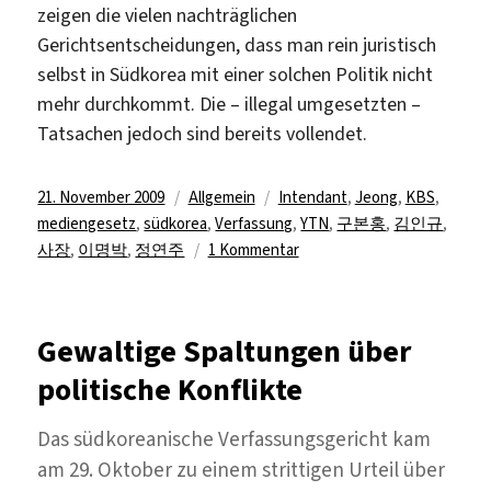
zeigen die vielen nachträglichen
Gerichtsentscheidungen, dass man rein juristisch
selbst in Südkorea mit einer solchen Politik nicht
mehr durchkommt. Die – illegal umgesetzten –
Tatsachen jedoch sind bereits vollendet.
Veröffentlicht
Kategorien
Schlagwörter
21. November 2009
Allgemein
Intendant
,
Jeong
,
KBS
,
am
mediengesetz
,
südkorea
,
Verfassung
,
YTN
,
구본홍
,
김인규
,
zu
사장
,
이명박
,
정연주
1 Kommentar
Demokratischer
Rechtsstaat
hin
Gewaltige Spaltungen über
oder
politische Konflikte
her:
KBS
erhält
Das südkoreanische Verfassungsgericht kam
neuen
am 29. Oktober zu einem strittigen Urteil über
Regierungschef!