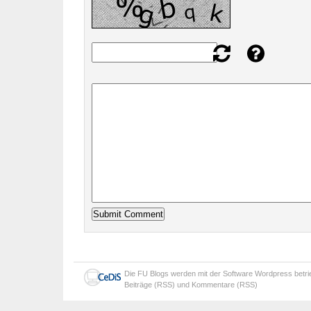
Die
FU Blogs
werden mit der Software
Wordpress
betr
Beiträge (RSS)
und
Kommentare (RSS)