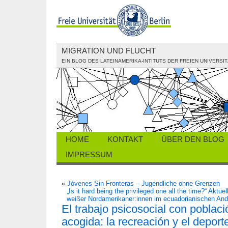
MIGRATION UND FLUCHT
EIN BLOG DES LATEINAMERIKA-INTITUTS DER FREIEN UNIVERSIT
HOME
KONTAKT
ÜBER DEN BLOG
IMPRESSUM
«
Jóvenes Sin Fronteras – Jugendliche ohne Grenzen
„Is it hard being the privileged one all the time?“ Aktu
weißer Nordamerikaner:innen im ecuadorianischen An
El trabajo psicosocial con poblac
acogida: la recreación y el depor