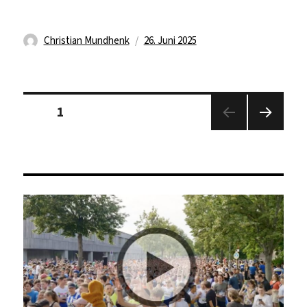
Autor
Veröffentlicht
Christian Mundhenk
26. Juni 2025
am
Seitennummerierung
Seite
1
der
Beiträge
Nächs
te
Seite