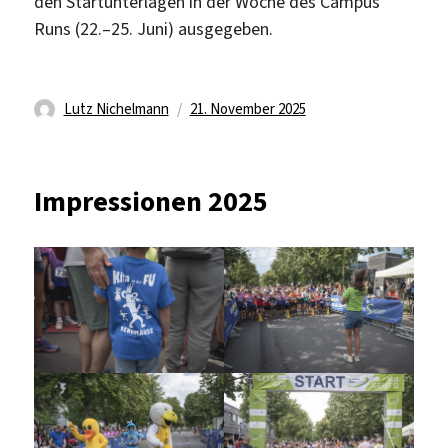
den Startunterlagen in der Woche des Campus
Runs (22.–25. Juni) ausgegeben.​
Autor
Veröffentlicht
Lutz Nichelmann
21. November 2025
am
Impressionen 2025