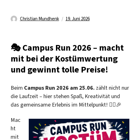
Autor
Veröffentlicht
Christian Mundhenk
19. Juni 2026
am
🎭 Campus Run 2026 – macht
mit bei der Kostümwertung
und gewinnt tolle Preise!
Beim
Campus Run 2026 am 25.06.
zählt nicht nur
die Laufzeit – hier stehen Spaß, Kreativität und
das gemeinsame Erlebnis im Mittelpunkt! 🏃‍♀️🎉
Mac
ht
mit