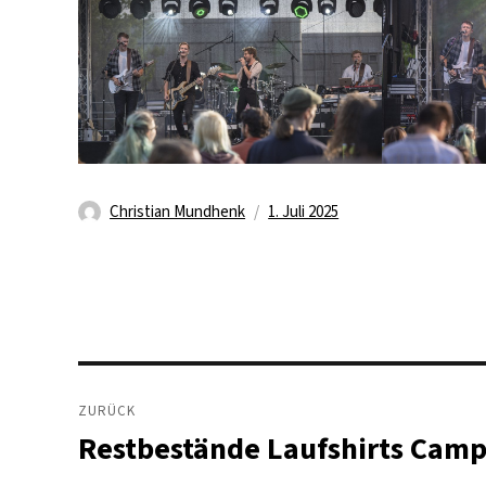
Autor
Veröffentlicht
Christian Mundhenk
1. Juli 2025
am
Beitragsnavigation
ZURÜCK
Restbestände Laufshirts Cam
Vorheriger
Beitrag: