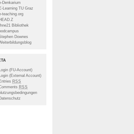
e-Denkarium
E-Learning TU Graz
e-teaching.org
HEAD.Z
Ihne21 Bibliothek
podcampus
Stephen Downes
Weiterbildungsblog
ETA
Login (FU-Account)
Login (External Account)
Entries
RSS
Comments
RSS
Nutzungsbedingungen
Datenschutz