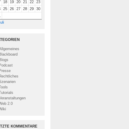
7
18
19
20
21
22
23
4
25
26
27
28
29
30
1
uli
TEGORIEN
Allgemeines
Blackboard
Blogs
Podcast
Presse
Rechtliches
Szenarien
Tools
Tutorials
Veranstaltungen
Web 2.0
Wiki
ETZTE KOMMENTARE