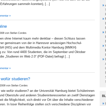
e Erfahrungen sammeln konnten), […]
mentar »
line
008 von Stefan Cordes
eben ohne Internet kaum mehr denkbar – diesen Schluss lassen
ner gemeinsam von der in Hannover ansässigen Hochschul-
bH (HIS) und dem Multimedia Kontor Hamburg (MMKH)
g zu: Von rund 4400 Studenten, die im September und Oktober
udie „Studieren im Web 2.0“ (PDF-Datei) befragt […]
mentar »
wofür studieren?
2008 von Stefan Cordes
wie wofür studieren? an der Universität Hamburg bietet Schülerinnen
 und Oberstufe und anderen Studieninteressierten an zwölf Dienstagen
B
t die Möglichkeit, sich direkt vor Ort über die Inhalte verschiedener
ren. In loser Reihenfolge stellen sich verschiedene Disziplinen vor