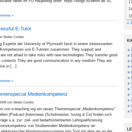
ktuelle News im FU Hauptblog unter: https://blogs.fu-berlin.de SC
1
2
mentar »
3
« J
cessful E-Tutor
on Stefan Cordes
KA
 Experte der University of Plymouth fasst in einem interessanten
en Kompetenzen von E-Tutoren zusammen: They support and
are not afraid to take risks with new technologies They transfer good
ine contexts They are good communicators in any medium They are
ive in […]
mentar »
Themenspecial Medienkompetenz
2008 von Stefan Cordes
iten von e-teaching.org ein neues Themenspecial „Medienkompetenz“
llen (Podcast-)Interviews (Schulmeister, Issing & Co) finden sich
räge u.a. zur: ziel- und bedarfsorientierten Lehrqualifizierung
ationskompetenz von Studierenden Medienkompetenz an
L
 elektronischer Abstimmungssysteme (ein Tool mit dem wir an der