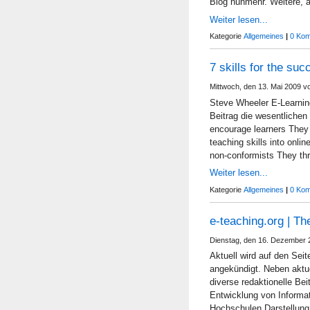
Blog nunmehr. Weitere, a
Weiter lesen...
Kategorie
Allgemeines
|
0 Kom
7 skills for the suc
Mittwoch, den 13. Mai 2009 v
Steve Wheeler E-Learning
Beitrag die wesentlich
encourage learners They 
teaching skills into onl
non-conformists They thr
Weiter lesen...
Kategorie
Allgemeines
|
0 Kom
e-teaching.org | 
Dienstag, den 16. Dezember 
Aktuell wird auf den Se
angekündigt. Neben aktue
diverse redaktionelle Beit
Entwicklung von Inform
Hochschulen Darstellung