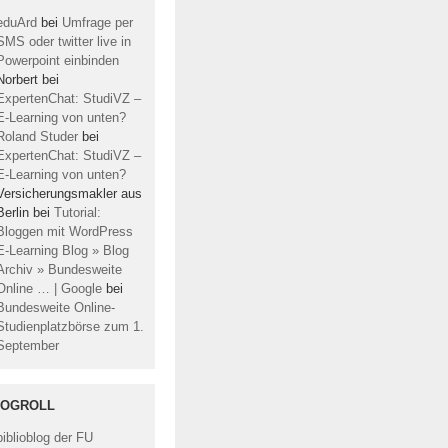
eduArd
bei
Umfrage per
SMS oder twitter live in
Powerpoint einbinden
Norbert
bei
ExpertenChat: StudiVZ –
E-Learning von unten?
Roland Studer
bei
ExpertenChat: StudiVZ –
E-Learning von unten?
Versicherungsmakler aus
Berlin
bei
Tutorial:
Bloggen mit WordPress
E-Learning Blog » Blog
Archiv » Bundesweite
Online … | Google
bei
Bundesweite Online-
Studienplatzbörse zum 1.
September
LOGROLL
biblioblog der FU