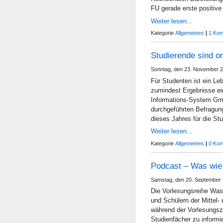
FU gerade erste positiv
Weiter lesen...
Kategorie
Allgemeines
|
1 Kom
Studierende sind on
Sonntag, den 23. November 2
Für Studenten ist ein L
zumindest Ergebnisse ei
Informations-System Gm
durchgeführten Befragun
dieses Jahres für die St
Weiter lesen...
Kategorie
Allgemeines
|
0 Kom
Podcast – Was wie 
Samstag, den 20. September 
Die Vorlesungsreihe Was 
und Schülern der Mittel-
während der Vorlesungszei
Studienfächer zu informie