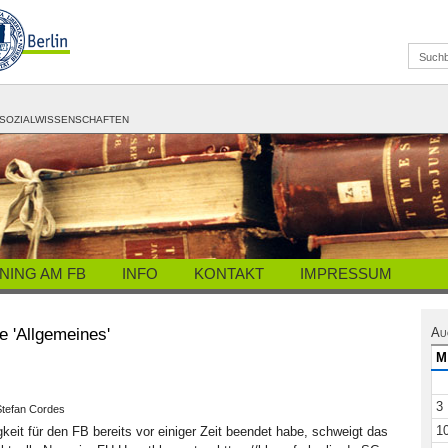
D SOZIALWISSENSCHAFTEN
NING AM FB
INFO
KONTAKT
IMPRESSUM
e 'Allgemeines'
Au
M
3
 Stefan Cordes
1
eit für den FB bereits vor einiger Zeit beendet habe, schweigt das