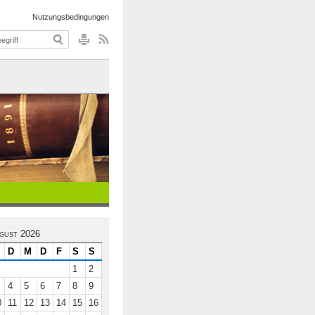
Nutzungsbedingungen
gust 2026
D
M
D
F
S
S
1
2
4
5
6
7
8
9
0
11
12
13
14
15
16