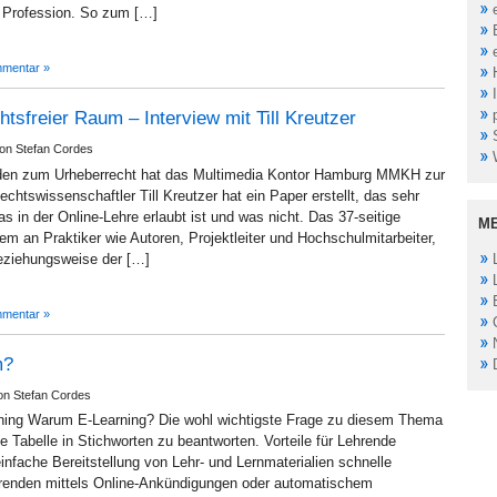
e Profession. So zum […]
mentar »
chtsfreier Raum – Interview mit Till Kreutzer
von Stefan Cordes
aden zum Urheberrecht hat das Multimedia Kontor Hamburg MMKH zur
echtswissenschaftler Till Kreutzer hat ein Paper erstellt, das sehr
was in der Online-Lehre erlaubt ist und was nicht. Das 37-seitige
M
llem an Praktiker wie Autoren, Projektleiter und Hochschulmitarbeiter,
beziehungsweise der […]
mentar »
m?
von Stefan Cordes
ning Warum E-Learning? Die wohl wichtigste Frage zu diesem Thema
e Tabelle in Stichworten zu beantworten. Vorteile für Lehrende
einfache Bereitstellung von Lehr- und Lernmaterialien schnelle
ierenden mittels Online-Ankündigungen oder automatischem