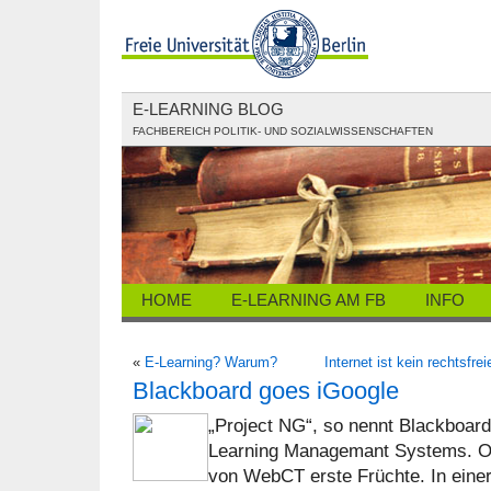
E-LEARNING BLOG
FACHBEREICH POLITIK- UND SOZIALWISSENSCHAFTEN
HOME
E-LEARNING AM FB
INFO
«
E-Learning? Warum?
Internet ist kein rechtsfre
Blackboard goes iGoogle
„Project NG“, so nennt Blackboard
Learning Managemant Systems. Of
von WebCT erste Früchte. In eine