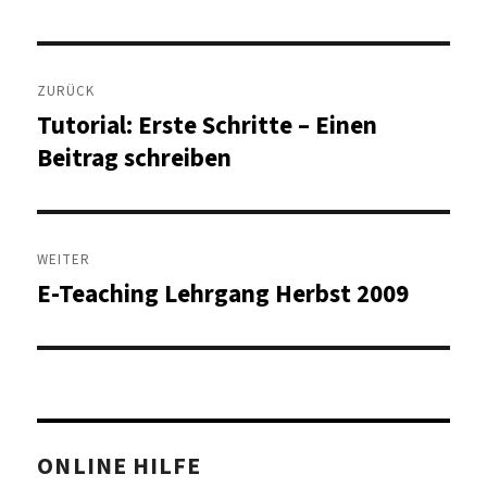
Beitragsnavigation
ZURÜCK
Tutorial: Erste Schritte – Einen
Vorheriger
Beitrag:
Beitrag schreiben
WEITER
E-Teaching Lehrgang Herbst 2009
Nächster
Beitrag:
ONLINE HILFE