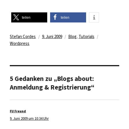
teilen
teilen
Autor
Veröffentlicht
Kategorien
Schlagwörter
Stefan Cordes
9. Juni 2009
Blog
,
Tutorials
am
Wordpress
5 Gedanken zu „Blogs about:
Anmeldung & Registrierung“
FU Freund
sagt:
9. Juni 2009 um 10:34 Uhr