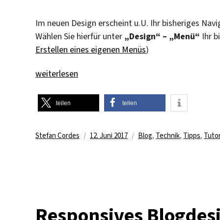
Im neuen Design erscheint u.U. Ihr bisheriges Navi
Wählen Sie hierfür unter
„Design“ – „Menü“
Ihr b
Erstellen eines eigenen Menüs
)
„Umstellung auf responsives Design: Navigations
weiterlesen
teilen
teilen
Autor
Veröffentlicht
Kategorien
Stefan Cordes
12. Juni 2017
Blog
,
Technik
,
Tipps
,
Tutor
am
Responsives Blogdesi