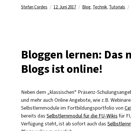
Autor
Veröffentlicht
Kategorien
Stefan Cordes
12. Juni 2017
Blog
,
Technik
,
Tutorials
am
Bloggen lernen: Das 
Blogs ist online!
Neben dem „klassischen“ Präsenz-Schulungsangeb
und mehr auch Online Angebote, wie z.B. Webinare
Selbstlernmodule im Fortbildungsportfolio von
Ce
bereits das
Selbstlernmodul für die FU-Wikis
für F
Verfügung steht, ist ab sofort auch das
Selbstlern