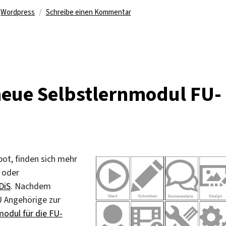
Schlagwörter
zu
Wordpress
Schreibe einen Kommentar
Responsives
Blogdesign:
Manuell
aktivieren
neue Selbstlernmodul FU-
ot, finden sich mehr
 oder
DiS
. Nachdem
U Angehörige zur
modul für die FU-