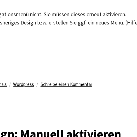
gationsmenü nicht. Sie müssen dieses erneut aktivieren.
isheriges Design bzw. erstellen Sie ggf. ein neues Menü. (Hilfe
menü wiederherstellen“
Schlagwörter
zu
ials
Wordpress
Schreibe einen Kommentar
Umstellung
auf
responsives
Design:
Navigationsmenü
wiederherstellen
gn: Manuell aktivieren