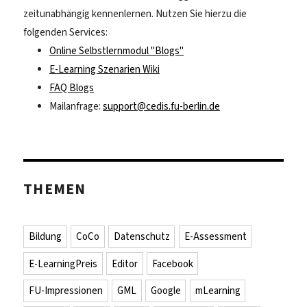
zeitunabhängig kennenlernen. Nutzen Sie hierzu die
folgenden Services:
Online Selbstlernmodul "Blogs"
E-Learning Szenarien Wiki
FAQ Blogs
Mailanfrage:
support@cedis.fu-berlin.de
THEMEN
Bildung
CoCo
Datenschutz
E-Assessment
E-LearningPreis
Editor
Facebook
FU-Impressionen
GML
Google
mLearning