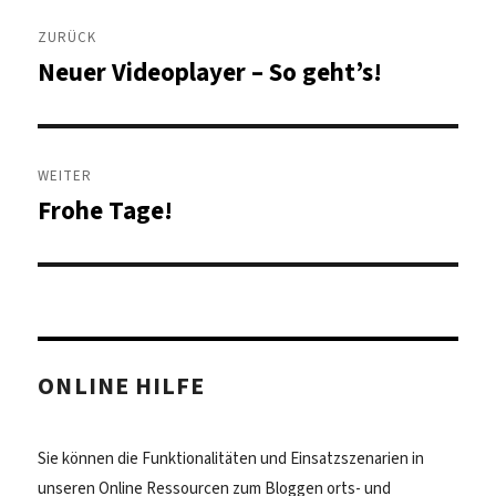
Beitragsnavigation
ZURÜCK
Neuer Videoplayer – So geht’s!
Vorheriger
Beitrag:
WEITER
Frohe Tage!
Nächster
Beitrag:
ONLINE HILFE
Sie können die Funktionalitäten und Einsatzszenarien in
unseren Online Ressourcen zum Bloggen orts- und