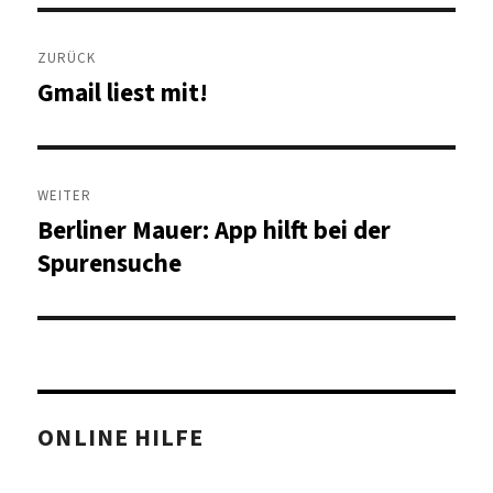
Beitragsnavigation
ZURÜCK
Gmail liest mit!
Vorheriger
Beitrag:
WEITER
Berliner Mauer: App hilft bei der
Nächster
Beitrag:
Spurensuche
ONLINE HILFE