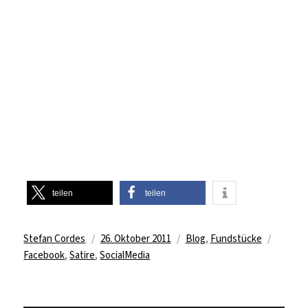
teilen
teilen
Autor
Veröffentlicht
Kategorien
Schlag
Stefan Cordes
26. Oktober 2011
Blog
,
Fundstücke
am
Facebook
,
Satire
,
SocialMedia