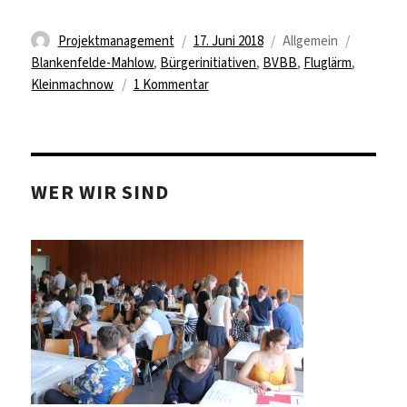
Autor
Veröffentlicht
Kategorien
Schlagwö
Projektmanagement
17. Juni 2018
Allgemein
am
Blankenfelde-Mahlow
,
Bürgerinitiativen
,
BVBB
,
Fluglärm
,
zu
Kleinmachnow
1 Kommentar
Politik
vertuscht
Flugrouten
am
WER WIR SIND
BER