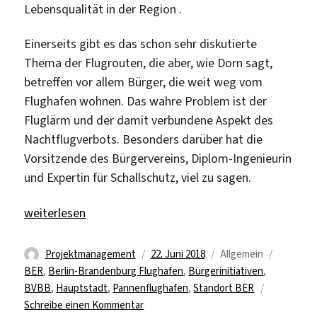
Lebensqualität in der Region .
Einerseits gibt es das schon sehr diskutierte
Thema der Flugrouten, die aber, wie Dorn sagt,
betreffen vor allem Bürger, die weit weg vom
Flughafen wohnen. Das wahre Problem ist der
Fluglärm und der damit verbundene Aspekt des
Nachtflugverbots. Besonders darüber hat die
Vorsitzende des Bürgervereins, Diplom-Ingenieurin
und Expertin für Schallschutz, viel zu sagen.
„Der ALB-Traum vom Eigenheim“
weiterlesen
Autor
Veröffentlicht
Kategorien
Schlagwö
Projektmanagement
22. Juni 2018
Allgemein
am
BER
,
Berlin-Brandenburg Flughafen
,
Bürgerinitiativen
,
BVBB
,
Hauptstadt
,
Pannenflughafen
,
Standort BER
zu
Schreibe einen Kommentar