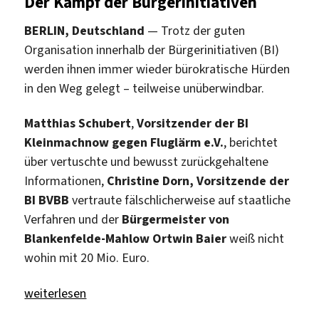
Der Kampf der Bürgerinitiativen
BERLIN, Deutschland
— Trotz der guten
Organisation innerhalb der Bürgerinitiativen (BI)
werden ihnen immer wieder bürokratische Hürden
in den Weg gelegt – teilweise unüberwindbar.
Matthias Schubert
,
Vorsitzender der BI
Kleinmachnow gegen Fluglärm e.V.
, berichtet
über vertuschte und bewusst zurückgehaltene
Informationen,
Christine Dorn, Vorsitzende der
BI BVBB
vertraute fälschlicherweise auf staatliche
Verfahren und der
Bürgermeister von
Blankenfelde-Mahlow Ortwin Baier
weiß nicht
wohin mit 20 Mio. Euro.
„Politik vertuscht Flugrouten am BER“
weiterlesen