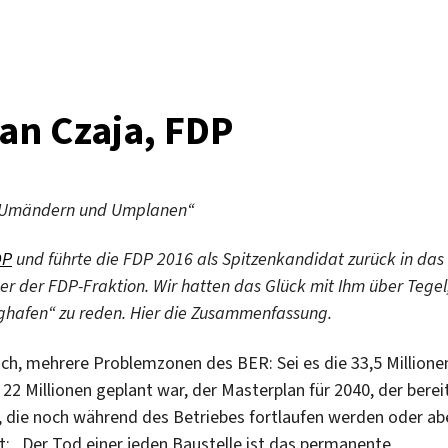
ian Czaja, FDP
te Umändern und Umplanen“
DP
und führte die FDP 2016 als Spitzenkandidat zurück in das
der der FDP-Fraktion. Wir hatten das Glück mit Ihm über Tegel
ghafen“ zu reden. Hier die Zusammenfassung.
äch, mehrere Problemzonen des BER: Sei es die 33,5 Millione
 22 Millionen geplant war, der Masterplan für 2040, der berei
n, die noch während des Betriebes fortlaufen werden oder ab
t: „Der Tod einer jeden Baustelle ist das permanente