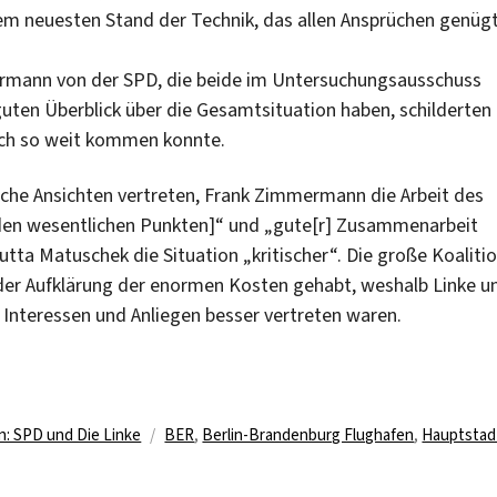
dem neuesten Stand der Technik, das allen Ansprüchen genügt
rmann von der SPD, die beide im Untersuchungsausschuss
ten Überblick über die Gesamtsituation haben, schilderten
nach so weit kommen konnte.
nliche Ansichten vertreten, Frank Zimmermann die Arbeit des
den wesentlichen Punkten]“ und „gute[r] Zusammenarbeit
utta Matuschek die Situation „kritischer“. Die große Koaliti
der Aufklärung der enormen Kosten gehabt, weshalb Linke u
Interessen und Anliegen besser vertreten waren.
eit” – SPD und Linke im Vergleich“
Schlagwörter
en: SPD und Die Linke
BER
,
Berlin-Brandenburg Flughafen
,
Hauptstad