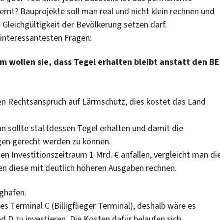
nt? Bauprojekte soll man real und nicht klein rechnen und
leichgültigkeit der Bevölkerung setzen darf.
 interessantesten Fragen:
m wollen sie, dass Tegel erhalten bleibt anstatt den B
hen Rechtsanspruch auf Lärmschutz, dies kostet das Land
n sollte stattdessen Tegel erhalten und damit die
gen gerecht werden zu können.
en Investitionszeitraum 1 Mrd. € anfallen, vergleicht man di
n diese mit deutlich höheren Ausgaben rechnen.
ghafen.
 Terminal C (Billigflieger Terminal), deshalb wäre es
und D zu investieren. Die Kosten dafür belaufen sich