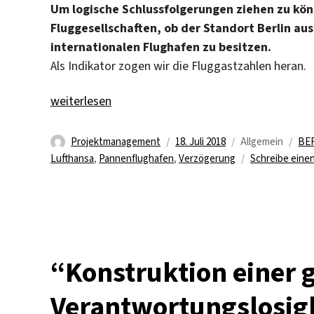
Um logische Schlussfolgerungen ziehen zu kö
Fluggesellschaften, ob der Standort Berlin aus
internationalen Flughafen zu besitzen.
Als Indikator zogen wir die Fluggastzahlen heran.
„The Final Destination“
weiterlesen
Autor
Veröffentlicht
Kategorien
Sch
Projektmanagement
18. Juli 2018
Allgemein
BE
am
Lufthansa
,
Pannenflughafen
,
Verzögerung
Schreibe ein
“Konstruktion einer 
Verantwortungslosigk