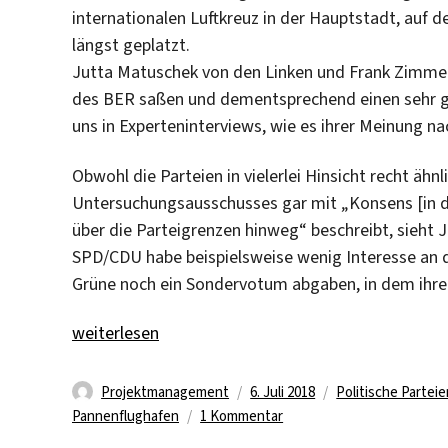
internationalen Luftkreuz in der Hauptstadt, auf 
längst geplatzt.
Jutta Matuschek von den Linken und Frank Zimme
des BER saßen und dementsprechend einen sehr gu
uns in Experteninterviews, wie es ihrer Meinung 
Obwohl die Parteien in vielerlei Hinsicht recht äh
Untersuchungsausschusses gar mit „Konsens [in 
über die Parteigrenzen hinweg“ beschreibt, sieht J
SPD/CDU habe beispielsweise wenig Interesse an 
Grüne noch ein Sondervotum abgaben, in dem ihre 
„“Konstruktion einer großen Verantwortungslosigk
weiterlesen
Autor
Veröffentlicht
Kategorien
Projektmanagement
6. Juli 2018
Politische Partei
am
zu
Pannenflughafen
1 Kommentar
“Konstruktion