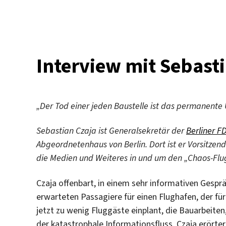
einer
großen
Verantwortungslosigkeit”
–
SPD
Interview mit Sebast
und
Linke
im
Vergleich
„
Der Tod einer jeden Baustelle ist das permanen
Sebastian Czaja
ist Generalsekretär der
Berliner F
Abgeordnetenhaus von Berlin. Dort ist er Vorsitzen
die Medien und Weiteres in und um den „Chaos-Flu
Czaja offenbart, in einem sehr informativen Gespr
erwarteten Passagiere für einen Flughafen, der für
jetzt zu wenig Fluggäste einplant, die Bauarbeite
der katastrophale Informationsfluss. Czaja erörter