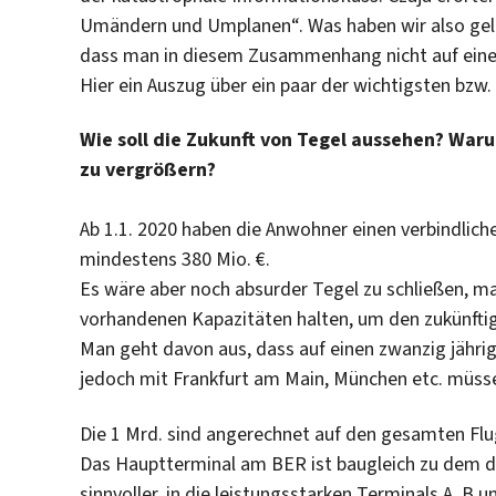
Umändern und Umplanen“. Was haben wir also geler
dass man in diesem Zusammenhang nicht auf eine G
Hier ein Auszug über ein paar der wichtigsten bzw.
Wie soll die Zukunft von Tegel aussehen? Waru
zu vergrößern?
Ab 1.1. 2020 haben die Anwohner einen verbindlic
mindestens 380 Mio. €.
Es wäre aber noch absurder Tegel zu schließen, ma
vorhandenen Kapazitäten halten, um den zukünfti
Man geht davon aus, dass auf einen zwanzig jährig
jedoch mit Frankfurt am Main, München etc. müsse
Die 1 Mrd. sind angerechnet auf den gesamten Flu
Das Hauptterminal am BER ist baugleich zu dem des
sinnvoller, in die leistungsstarken Terminals A, B 