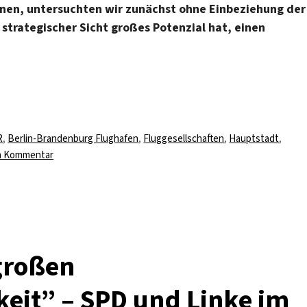
nnen, untersuchten wir zunächst ohne Einbeziehung der
 strategischer Sicht großes Potenzial hat, einen
lagwörter
R
,
Berlin-Brandenburg Flughafen
,
Fluggesellschaften
,
Hauptstadt
,
zu
en Kommentar
The
Final
Destination
großen
eit” – SPD und Linke im