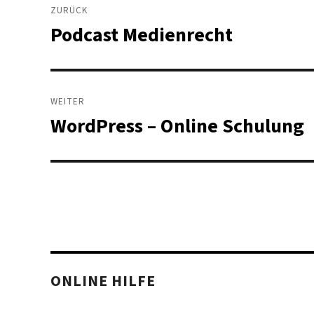
ZURÜCK
Podcast Medienrecht
Vorheriger
Beitrag:
WEITER
WordPress – Online Schulung
Nächster
Beitrag:
ONLINE HILFE