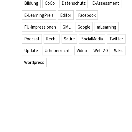
Bildung
CoCo
Datenschutz
E-Assessment
E-LearningPreis
Editor
Facebook
FU-Impressionen
GML
Google
mLearning
Podcast
Recht
Satire
SocialMedia
Twitter
Update
Urheberrecht
Video
Web 2.0
Wikis
Wordpress