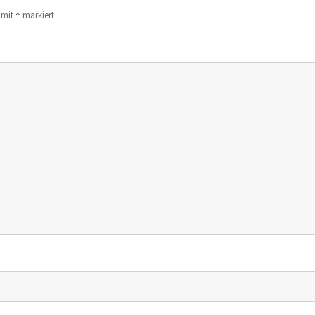
*
d mit
markiert