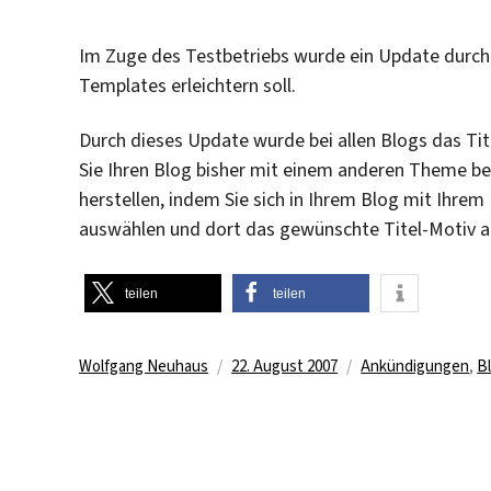
Im Zuge des Testbetriebs wurde ein Update durchg
Templates erleichtern soll.
Durch dieses Update wurde bei allen Blogs das Tit
Sie Ihren Blog bisher mit einem anderen Theme b
herstellen, indem Sie sich in Ihrem Blog mit Ih
auswählen und dort das gewünschte Titel-Motiv ak
teilen
teilen
Autor
Veröffentlicht
Kategorien
Wolfgang Neuhaus
22. August 2007
Ankündigungen
,
B
am