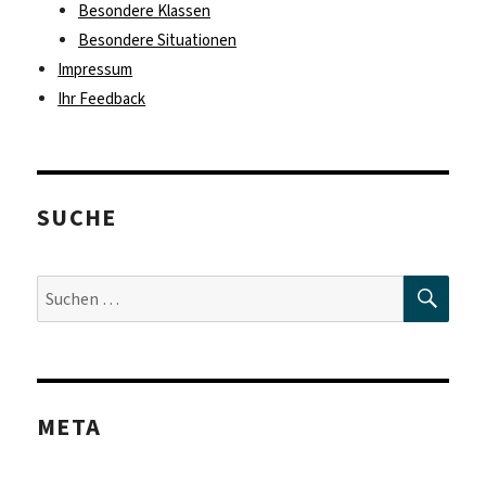
Besondere Klassen
Besondere Situationen
Impressum
Ihr Feedback
SUCHE
SUC
Suche
nach:
META