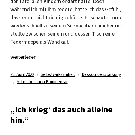
der Tafel allen Kindern erklärt hatte. Doch
während ich mit ihm redete, hatte ich das Gefühl,
dass er mir nicht richtig zuhörte. Er schaute immer
wieder schnell zu seinem Sitznachbarn hinüber und
stellte zwischen seinem und dessen Tisch eine
Federmappe als Wand auf.
„„Als ich schließlich einen Blick auf die Aufgaben seine
weiterlesen
Veröffentlicht
Kategorien
Schlagwörter
28. April 2022
Selbstwirksamkeit
Ressourcenstärkung
am
zu
Schreibe einen Kommentar
„Als
ich
schließlich
„Ich krieg‘ das auch alleine
einen
hin.“
Blick
auf
die