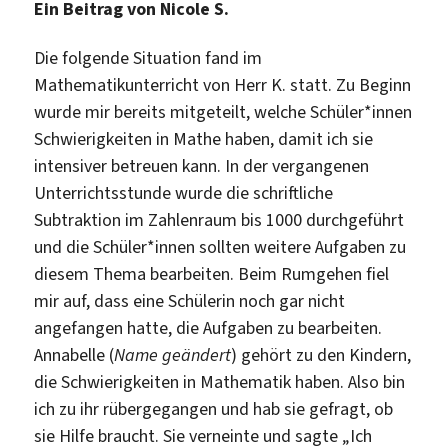
Ein Beitrag von Nicole S.
Aufgaben
seines
Die folgende Situation fand im
Sitznachbarn
Mathematikunterricht von Herr K. statt. Zu Beginn
warf,
wurde
wurde mir bereits mitgeteilt, welche Schüler*innen
mir
Schwierigkeiten in Mathe haben, damit ich sie
klar,
intensiver betreuen kann. In der vergangenen
warum
Unterrichtsstunde wurde die schriftliche
Max
Subtraktion im Zahlenraum bis 1000 durchgeführt
sich
und die Schüler*innen sollten weitere Aufgaben zu
so
diesem Thema bearbeiten. Beim Rumgehen fiel
schwer
mir auf, dass eine Schülerin noch gar nicht
tat.“
angefangen hatte, die Aufgaben zu bearbeiten.
Annabelle (
Name geändert
) gehört zu den Kindern,
die Schwierigkeiten in Mathematik haben. Also bin
ich zu ihr rübergegangen und hab sie gefragt, ob
sie Hilfe braucht. Sie verneinte und sagte „Ich