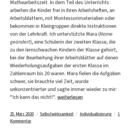
Mathearbeitszeit. In dem Teil des Unterrichts
arbeiten die Kinder frei in ihren Arbeitsheften, an
Arbeitsblättern, mit Montessorimaterialien oder
bekommen in Kleingruppen direkte Instruktionen
von der Lehrkraft. Ich unterstützte Mara (
Name
geändert
), eine Schülerin der zweiten Klasse, die
zu den lernschwachen Kindern der Klasse gehört,
bei der Bearbeitung ihrer Arbeitsblätter auf denen
Wiederholungsaufgaben der ersten Klasse im
Zahlenraum bis 20 waren. Mara fielen die Aufgaben
schwer, sie brauchte viel Zeit, wurde
unkonzentrierter und sagte immer wieder zu mir:
„„Ich kann das nicht!““
“Ich kann das nicht!“.
weiterlesen
Veröffentlicht
Kategorien
Schlagwörter
25. März 2020
Selbstwirksamkeit
Individualisierung
1
am
zu
Kommentar
„Ich