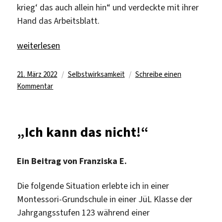
krieg‘ das auch allein hin“ und verdeckte mit ihrer
Hand das Arbeitsblatt.
„„Ich krieg‘ das auch alleine hin.““
weiterlesen
Veröffentlicht
Kategorien
21. März 2022
Selbstwirksamkeit
Schreibe einen
am
zu
Kommentar
„Ich
krieg‘
das
„Ich kann das nicht!“
auch
alleine
hin.“
Ein Beitrag von Franziska E.
Die folgende Situation erlebte ich in einer
Montessori-Grundschule in einer JüL Klasse der
Jahrgangsstufen 123 während einer