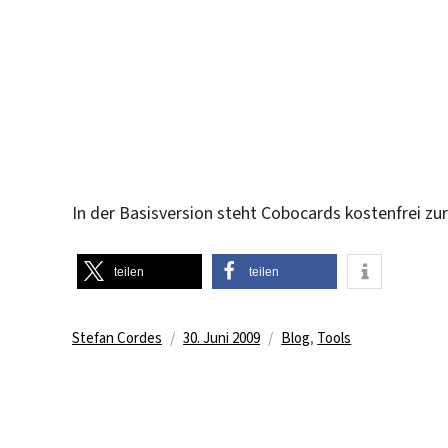
In der Basisversion steht Cobocards kostenfrei zu
teilen
teilen
Autor
Veröffentlicht
Kategorien
Stefan Cordes
30. Juni 2009
Blog
,
Tools
am