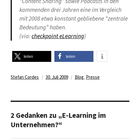
“Content Sharing” sowie Podcasts in den
kommenden drei Jahren eine im Vergleich
mit 2008 etwa konstant gebliebene “zentrale
Bedeutung” haben.
(via:
checkpoint eLearning
)
teilen
teilen
Autor
Veröffentlicht
Kategorien
Stefan Cordes
30. Juli 2009
Blog
,
Presse
am
2 Gedanken zu „E-Learning im
Unternehmen?“