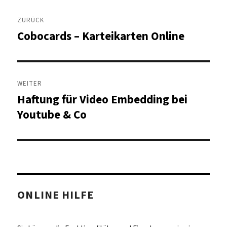
Beitragsnavigation
ZURÜCK
Cobocards – Karteikarten Online
Vorheriger
Beitrag:
WEITER
Haftung für Video Embedding bei
Nächster
Beitrag:
Youtube & Co
ONLINE HILFE