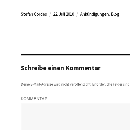
Autor
Veröffentlicht
Kategorien
Stefan Cordes
22. Juli 2010
Ankündigungen
,
Blog
am
Schreibe einen Kommentar
Deine E-Mail-Adresse wird nicht veröffentlicht.
Erforderliche Felder sin
KOMMENTAR