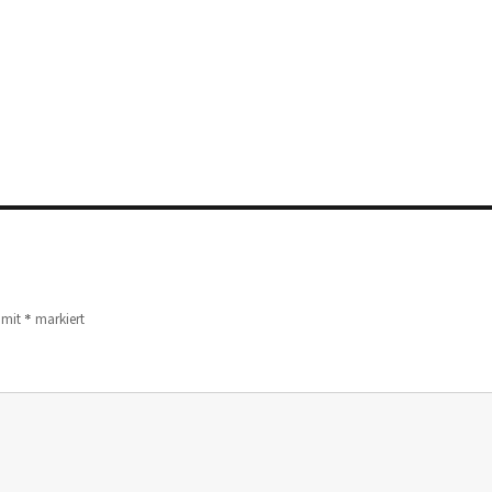
*
d mit
markiert