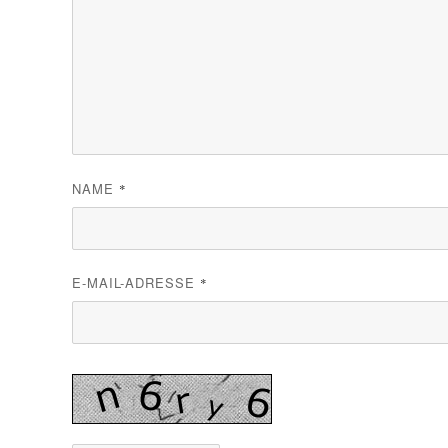
NAME
*
E-MAIL-ADRESSE
*