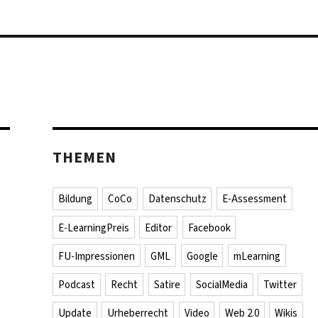
THEMEN
Bildung
CoCo
Datenschutz
E-Assessment
E-LearningPreis
Editor
Facebook
FU-Impressionen
GML
Google
mLearning
Podcast
Recht
Satire
SocialMedia
Twitter
Update
Urheberrecht
Video
Web 2.0
Wikis