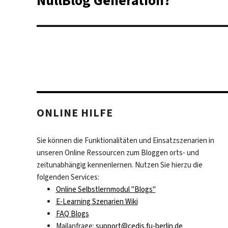
NullBlog Generation?
Beitrag:
ONLINE HILFE
Sie können die Funktionalitäten und Einsatzszenarien in
unseren Online Ressourcen zum Bloggen orts- und
zeitunabhängig kennenlernen. Nutzen Sie hierzu die
folgenden Services:
Online Selbstlernmodul "Blogs"
E-Learning Szenarien Wiki
FAQ Blogs
Mailanfrage:
support@cedis.fu-berlin.de