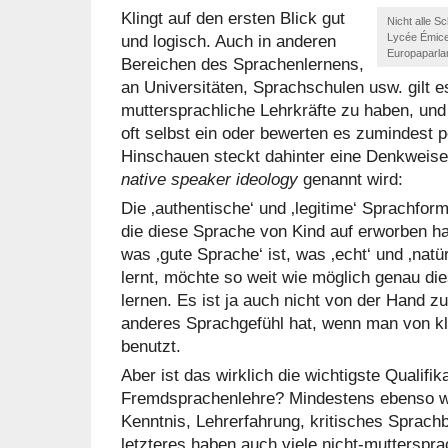
Klingt auf den ersten Blick gut
Nicht alle S
und logisch. Auch in anderen
Lycée Émice
Europaparla
Bereichen des Sprachenlernens,
an Universitäten, Sprachschulen usw. gilt e
muttersprachliche Lehrkräfte zu haben, und
oft selbst ein oder bewerten es zumindest p
Hinschauen steckt dahinter eine Denkweise, 
native speaker ideology
genannt wird:
Die ‚authentische‘ und ‚legitime‘ Sprachfor
die diese Sprache von Kind auf erworben ha
was ‚gute Sprache‘ ist, was ‚echt‘ und ‚natü
lernt, möchte so weit wie möglich genau die
lernen. Es ist ja auch nicht von der Hand 
anderes Sprachgefühl hat, wenn man von kl
benutzt.
Aber ist das wirklich die wichtigste Qualifika
Fremdsprachenlehre? Mindestens ebenso wi
Kenntnis, Lehrerfahrung, kritisches Sprac
letzteres haben auch viele nicht-mutterspr