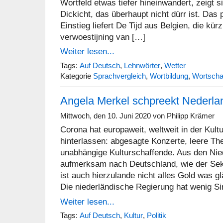
Wortfeld etwas tiefer hineinwandert, zeigt s
Dickicht, das überhaupt nicht dürr ist. Da
Einstieg liefert De Tijd aus Belgien, die kürzl
verwoestijning van […]
Weiter lesen...
Tags:
Auf Deutsch
,
Lehnwörter
,
Wetter
Kategorie
Sprachvergleich
,
Wortbildung
,
Wortscha
Angela Merkel schpreekt Nederla
Mittwoch, den 10. Juni 2020 von Philipp Krämer
Corona hat europaweit, weltweit in der Kult
hinterlassen: abgesagte Konzerte, leere Thea
unabhängige Kulturschaffende. Aus den Ni
aufmerksam nach Deutschland, wie der Sekto
ist auch hierzulande nicht alles Gold was gl
Die niederländische Regierung hat wenig Si
Weiter lesen...
Tags:
Auf Deutsch
,
Kultur
,
Politik