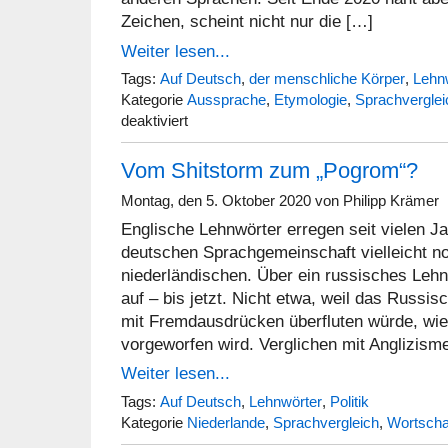
Zeichen, scheint nicht nur die […]
Weiter lesen...
Tags:
Auf Deutsch
,
der menschliche Körper
,
Lehn
Kategorie
Aussprache
,
Etymologie
,
Sprachverglei
für
deaktiviert
Wann
gibt
Vom Shitstorm zum „Pogrom“?
es
endlich
ein
Montag, den 5. Oktober 2020 von Philipp Krämer
vakcijn?
Englische Lehnwörter erregen seit vielen J
deutschen Sprachgemeinschaft vielleicht no
niederländischen. Über ein russisches Leh
auf – bis jetzt. Nicht etwa, weil das Russi
mit Fremdausdrücken überfluten würde, wi
vorgeworfen wird. Verglichen mit Anglizis
Weiter lesen...
Tags:
Auf Deutsch
,
Lehnwörter
,
Politik
Kategorie
Niederlande
,
Sprachvergleich
,
Wortscha