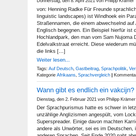
Donnerstag, den 8. April 2021 von Philipp Krämer
von: Henning Radke Für Freunde sprachlich
linguistic landscapes) ist Windhoek ein Para
Straßennamen, die einem abwechselnd auf 
Englisch begegnen. Ein Beispiel hierfür ist 
Hochlandpark, den man vom Sam Nujoma D
Edelvalkstraat erreicht. Diese wiederum mün
die links […]
Weiter lesen...
Tags:
Auf Deutsch
,
Gastbeitrag
,
Sprachpolitik
,
Ver
Kategorie
Afrikaans
,
Sprachvergleich
|
Kommentare
Wann gibt es endlich ein vakcijn?
Dienstag, den 2. Februar 2021 von Philipp Krämer
Der Sprachpurismus hatte es schwer in letz
unzählige Anglizismen angespült, vom Loc
Superspreader. Einige davon machten Karri
andere als Unwörter, sei es im Deutschen, 
anderen Sprachen. Seit Ende 2020 naht abe