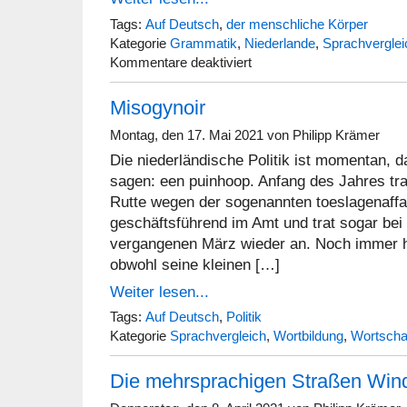
Tags:
Auf Deutsch
,
der menschliche Körper
Kategorie
Grammatik
,
Niederlande
,
Sprachverglei
für
Kommentare deaktiviert
Impf
dich!
Misogynoir
Ga
je
boosteren!
Montag, den 17. Mai 2021 von Philipp Krämer
Die niederländische Politik ist momentan, 
sagen: een puinhoop. Anfang des Jahres tr
Rutte wegen der sogenannten toeslagenaffai
geschäftsführend im Amt und trat sogar bei
vergangenen März wieder an. Noch immer hä
obwohl seine kleinen […]
Weiter lesen...
Tags:
Auf Deutsch
,
Politik
Kategorie
Sprachvergleich
,
Wortbildung
,
Wortscha
Die mehrsprachigen Straßen Win