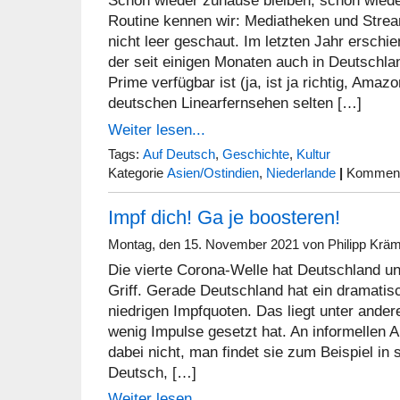
Schon wieder zuhause bleiben, schon wiede
Routine kennen wir: Mediatheken und Strea
nicht leer geschaut. Im letzten Jahr erschie
der seit einigen Monaten auch in Deutschl
Prime verfügbar ist (ja, ist ja richtig, Amaz
deutschen Linearfernsehen selten […]
Weiter lesen...
Tags:
Auf Deutsch
,
Geschichte
,
Kultur
Kategorie
Asien/Ostindien
,
Niederlande
|
Kommenta
Impf dich! Ga je boosteren!
Montag, den 15. November 2021 von Philipp Krä
Die vierte Corona-Welle hat Deutschland un
Griff. Gerade Deutschland hat ein dramatis
niedrigen Impfquoten. Das liegt unter ande
wenig Impulse gesetzt hat. An informellen A
dabei nicht, man findet sie zum Beispiel in
Deutsch, […]
Weiter lesen...