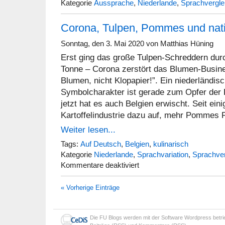
Kategorie
Aussprache
,
Niederlande
,
Sprachvergle
Corona, Tulpen, Pommes und natio
Sonntag, den 3. Mai 2020 von Matthias Hüning
Erst ging das große Tulpen-Schreddern durc
Tonne – Corona zerstört das Blumen-Busine
Blumen, nicht Klopapier!”. Ein niederländis
Symbolcharakter ist gerade zum Opfer der
jetzt hat es auch Belgien erwischt. Seit ein
Kartoffelindustrie dazu auf, mehr Pommes F
Weiter lesen...
Tags:
Auf Deutsch
,
Belgien
,
kulinarisch
Kategorie
Niederlande
,
Sprachvariation
,
Sprachver
für
Kommentare deaktiviert
Corona,
Tulpen,
« Vorherige Einträge
Pommes
und
nationale
Identitäten
Die
FU Blogs
werden mit der Software
Wordpress
betr