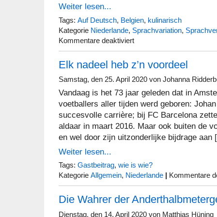
Weiter lesen...
Tags:
Auf Deutsch
,
Belgien
,
kulinarisch
Kategorie
Niederlande
,
Sprachvariation
,
Sprachver
für
Kommentare deaktiviert
Corona,
Tulpen,
Elk nadeel heb z’n voordeel
Pommes
und
nationale
Samstag, den 25. April 2020 von Johanna Ridder
Identitäten
Vandaag is het 73 jaar geleden dat in Amst
voetballers aller tijden werd geboren: Johan C
succesvolle carri­ère; bij FC Barcelona zette
aldaar in maart 2016. Maar ook buiten de vo
en wel door zijn uitzonderlijke bijdrage aan
Weiter lesen...
Tags:
Gastbeitrag
,
wie is wie?
Kategorie
Allgemein
,
Niederlande
|
Kommentare de
Die Wahrer der Anderthalbmeterge
Dienstag, den 14. April 2020 von Matthias Hüning