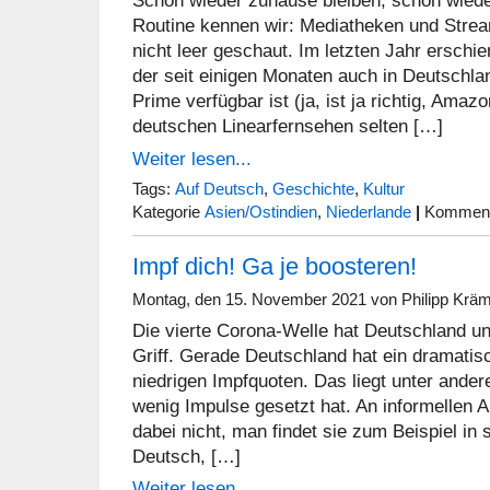
Schon wieder zuhause bleiben, schon wiede
Routine kennen wir: Mediatheken und Strea
nicht leer geschaut. Im letzten Jahr erschie
der seit einigen Monaten auch in Deutschl
Prime verfügbar ist (ja, ist ja richtig, Amaz
deutschen Linearfernsehen selten […]
Weiter lesen...
Tags:
Auf Deutsch
,
Geschichte
,
Kultur
Kategorie
Asien/Ostindien
,
Niederlande
|
Kommenta
Impf dich! Ga je boosteren!
Montag, den 15. November 2021 von Philipp Krä
Die vierte Corona-Welle hat Deutschland un
Griff. Gerade Deutschland hat ein dramatis
niedrigen Impfquoten. Das liegt unter ande
wenig Impulse gesetzt hat. An informellen A
dabei nicht, man findet sie zum Beispiel in
Deutsch, […]
Weiter lesen...