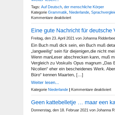
Tags:
Auf Deutsch
,
der menschliche Körper
Kategorie
Grammatik
,
Niederlande
,
Sprachverglei
für
Kommentare deaktiviert
Impf
dich!
Eine gute Nachricht für deutsche 
Ga
je
boosteren!
Freitag, den 23. April 2021 von Johanna Ridderbe
Ein Buch muß dick sein, ein Buch muß deta
„langweilig“ sein für diejenigen,die nicht me
Wenn manLeser abschrecken kann, muß man
Vergleich zu Voskuils Opus magnum „Das Bü
Nicolien“ eher ein bescheidenes Werk. Abe
Büro“ kennen Maarten, […]
Weiter lesen...
für
Kategorie
Niederlande
|
Kommentare deaktiviert
Ein
gut
Geen kattebelletje … maar een kat
Nac
für
de
Donnerstag, den 18. Februar 2021 von Johanna R
Vos