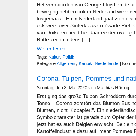
Het vermoorden van George Floyd en de act
beweging hebben ook in Nederland weer ee
losgemaakt. En in Nederland gaat zo’n disc
ook weer over Sinterklaas en Zwarte Piet.
van Duikeren heeft het daar eerder over ge
Rutte zei nu tijdens […]
Weiter lesen...
Tags:
Kultur
,
Politik
Kategorie
Allgemein
,
Karibik
,
Niederlande
|
Kommen
Corona, Tulpen, Pommes und natio
Sonntag, den 3. Mai 2020 von Matthias Hüning
Erst ging das große Tulpen-Schreddern durc
Tonne – Corona zerstört das Blumen-Busine
Blumen, nicht Klopapier!”. Ein niederländis
Symbolcharakter ist gerade zum Opfer der
jetzt hat es auch Belgien erwischt. Seit ein
Kartoffelindustrie dazu auf, mehr Pommes F