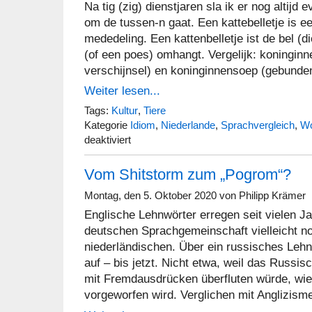
Na tig (zig) dienstjaren sla ik er nog altijd
Fa
om de tussen-n gaat. Een kattebelletje is ee
mededeling. Een kattenbelletje ist de bel (d
(of een poes) omhangt. Vergelijk: koningin
verschijnsel) en koninginnensoep (gebunde
Weiter lesen...
Tags:
Kultur
,
Tiere
Kategorie
Idiom
,
Niederlande
,
Sprachvergleich
,
Wo
für
deaktiviert
Geen
kattebelletje
Vom Shitstorm zum „Pogrom“?
…
maar
een
Montag, den 5. Oktober 2020 von Philipp Krämer
kattenbelletje!
Englische Lehnwörter erregen seit vielen J
deutschen Sprachgemeinschaft vielleicht no
niederländischen. Über ein russisches Leh
auf – bis jetzt. Nicht etwa, weil das Russi
mit Fremdausdrücken überfluten würde, wi
vorgeworfen wird. Verglichen mit Anglizis