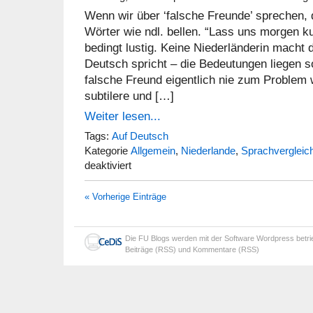
Wenn wir über ‘falsche Freunde’ sprechen,
Wörter wie ndl. bellen. “Lass uns morgen ku
bedingt lustig. Keine Niederländerin macht 
Deutsch spricht – die Bedeutungen liegen s
falsche Freund eigentlich nie zum Problem w
subtilere und […]
Weiter lesen...
Tags:
Auf Deutsch
Kategorie
Allgemein
,
Niederlande
,
Sprachvergleic
für
deaktiviert
Die
Wahrer
« Vorherige Einträge
der
Anderthalbmetergesellschaft
Die
FU Blogs
werden mit der Software
Wordpress
betr
Beiträge (RSS)
und
Kommentare (RSS)