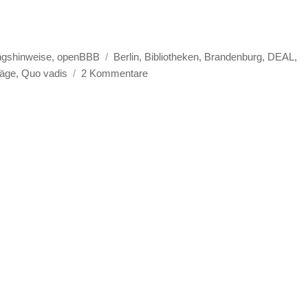
 auf Bibliotheken“
Schlagwörter
ngshinweise
,
openBBB
Berlin
,
Bibliotheken
,
Brandenburg
,
DEAL
,
zu
räge
,
Quo vadis
2 Kommentare
Kritische
Betrachtung
der
Auswirkungen
von
DEAL
auf
Bibliotheken