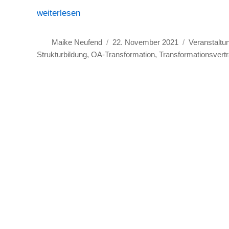
„Kritische Betrachtung der Auswirkungen von DEAL
weiterlesen
Autor
Veröffentlicht
Kategorien
Maike Neufend
22. November 2021
Veranstaltu
am
Strukturbildung
,
OA-Transformation
,
Transformationsvert