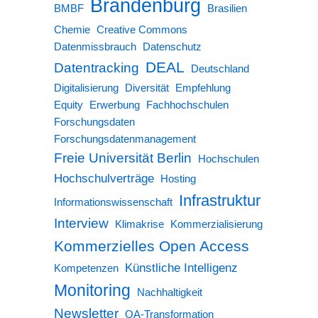
Brandenburg
BMBF
Brasilien
Chemie
Creative Commons
Datenmissbrauch
Datenschutz
DEAL
Datentracking
Deutschland
Digitalisierung
Diversität
Empfehlung
Equity
Erwerbung
Fachhochschulen
Forschungsdaten
Forschungsdatenmanagement
Freie Universität Berlin
Hochschulen
Hochschulverträge
Hosting
Infrastruktur
Informationswissenschaft
Interview
Klimakrise
Kommerzialisierung
Kommerzielles Open Access
Künstliche Intelligenz
Kompetenzen
Monitoring
Nachhaltigkeit
Newsletter
OA-Transformation