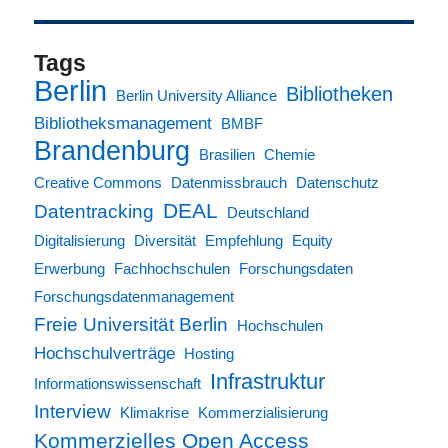
Tags
Berlin
Bibliotheken
Berlin University Alliance
Bibliotheksmanagement
BMBF
Brandenburg
Brasilien
Chemie
Creative Commons
Datenmissbrauch
Datenschutz
DEAL
Datentracking
Deutschland
Digitalisierung
Diversität
Empfehlung
Equity
Erwerbung
Fachhochschulen
Forschungsdaten
Forschungsdatenmanagement
Freie Universität Berlin
Hochschulen
Hochschulverträge
Hosting
Infrastruktur
Informationswissenschaft
Interview
Klimakrise
Kommerzialisierung
Kommerzielles Open Access