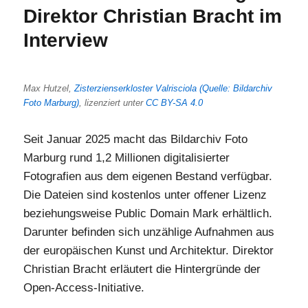
für
Direktor Christian Bracht im
Legal
Interview
Helpdes
Berlin
(Bewerbu
9.2.26)
Max Hutzel,
Zisterzienserkloster Valrisciola (Quelle: Bildarchiv
Foto Marburg)
, lizenziert unter
CC BY-SA 4.0
Seit Januar 2025 macht das Bildarchiv Foto
Marburg rund 1,2 Millionen digitalisierter
Fotografien aus dem eigenen Bestand verfügbar.
Die Dateien sind kostenlos unter offener Lizenz
beziehungsweise Public Domain Mark erhältlich.
Darunter befinden sich unzählige Aufnahmen aus
der europäischen Kunst und Architektur. Direktor
Christian Bracht erläutert die Hintergründe der
Open-Access-Initiative.