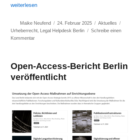
„Legal Helpdesk für Berliner Wissenschafts- und Kultu
weiterlesen
Autor
Veröffentlicht
Kategorien
Schlagw
Maike Neufend
24. Februar 2025
Aktuelles
am
Urheberrecht
,
Legal Helpdesk Berlin
Schreibe einen
zu
Kommentar
Legal
Helpdesk
für
Open-Access-Bericht Berlin
Berliner
veröffentlicht
Wissenschafts-
und
Kulturerbe-
Einrichtungen
im
Aufbau