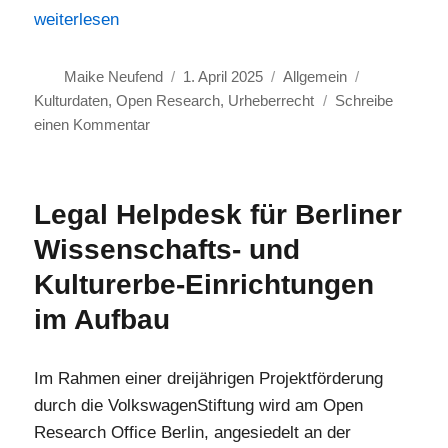
„Open-Access-Initiative beim Bildarchiv Foto Marburg: D
weiterlesen
Autor
Veröffentlicht
Kategorien
Schlagwörte
Maike Neufend
1. April 2025
Allgemein
am
Kulturdaten
,
Open Research
,
Urheberrecht
Schreibe
zu
einen Kommentar
Open-
Access-
Initiative
Legal Helpdesk für Berliner
beim
Wissenschafts- und
Bildarchiv
Foto
Kulturerbe-Einrichtungen
Marburg:
im Aufbau
Direktor
Christian
Bracht
Im Rahmen einer dreijährigen Projektförderung
im
durch die VolkswagenStiftung wird am Open
Interview
Research Office Berlin, angesiedelt an der