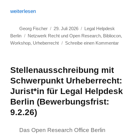
„Offen, aber rechtens! Rückblick auf einen Workshop 
weiterlesen
Autor
Veröffentlicht
Kategorien
Georg Fischer
29. Juli 2026
Legal Helpdesk
Schlagwörter
am
Berlin
Netzwerk Recht und Open Research
,
Bibliocon
,
zu
Workshop
,
Urheberrecht
Schreibe einen Kommentar
Offen,
aber
rechtens
Stellenausschreibung mit
Rückbli
Schwerpunkt Urheberrecht:
auf
einen
Jurist*in für Legal Helpdesk
Worksh
Berlin (Bewerbungsfrist:
zu
rechtlic
9.2.26)
Fragen
rund
Das Open Research Office Berlin
um