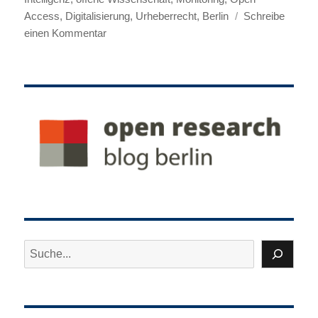
Access
,
Digitalisierung
,
Urheberrecht
,
Berlin
Schreibe
zu
einen Kommentar
Open-
Access-
Bericht
Berlin
veröffentlicht
Suchen