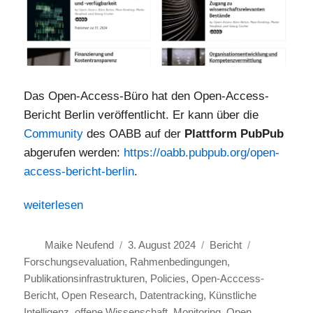
Das Open-Access-Büro hat den Open-Access-
Bericht Berlin veröffentlicht. Er kann über die
Community
des OABB auf der
Plattform PubPub
abgerufen werden:
https://oabb.pubpub.org/open-
access-bericht-berlin
.
„Open-Access-Bericht Berlin veröffentlicht“
weiterlesen
Autor
Veröffentlicht
Kategorien
Schlagwörte
Maike Neufend
3. August 2024
Bericht
am
Forschungsevaluation
,
Rahmenbedingungen
,
Publikationsinfrastrukturen
,
Policies
,
Open-Acccess-
Bericht
,
Open Research
,
Datentracking
,
Künstliche
Intelligenz
,
offene Wissenschaft
,
Monitoring
,
Open