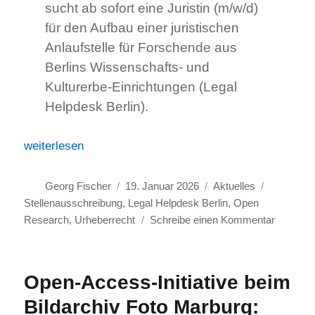
Open
sucht ab sofort eine Juristin (m/w/d)
Resear
für den Aufbau einer juristischen
(BiblioC
Anlaufstelle für Forschende aus
2026)
Berlins Wissenschafts- und
Kulturerbe-Einrichtungen (Legal
Helpdesk Berlin).
„Stellenausschreibung mit Schwerpunkt Urheberrecht: Ju
weiterlesen
Autor
Veröffentlicht
Kategorien
Schlagwör
Georg Fischer
19. Januar 2026
Aktuelles
am
Stellenausschreibung
,
Legal Helpdesk Berlin
,
Open
zu
Research
,
Urheberrecht
Schreibe einen Kommentar
Stellena
mit
Schwerp
Open-Access-Initiative beim
Urheberr
Bildarchiv Foto Marburg:
Jurist*in