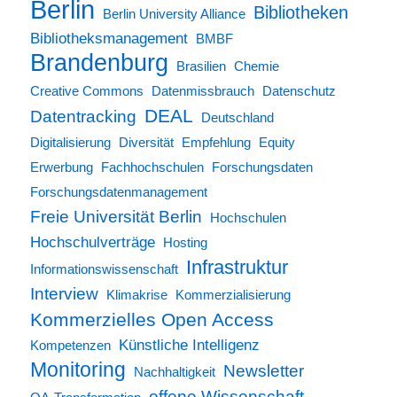
Berlin
Bibliotheken
Berlin University Alliance
Bibliotheksmanagement
BMBF
Brandenburg
Brasilien
Chemie
Creative Commons
Datenmissbrauch
Datenschutz
DEAL
Datentracking
Deutschland
Digitalisierung
Diversität
Empfehlung
Equity
Erwerbung
Fachhochschulen
Forschungsdaten
Forschungsdatenmanagement
Freie Universität Berlin
Hochschulen
Hochschulverträge
Hosting
Infrastruktur
Informationswissenschaft
Interview
Klimakrise
Kommerzialisierung
Kommerzielles Open Access
Künstliche Intelligenz
Kompetenzen
Monitoring
Newsletter
Nachhaltigkeit
offene Wissenschaft