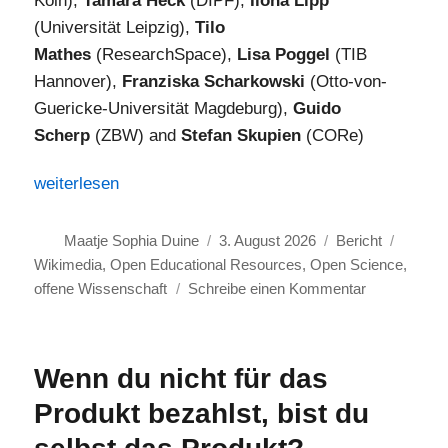
Köln),
Tamara Heck
(DIPF),
Ilona Lipp
(Universität Leipzig),
Tilo
Mathes
(ResearchSpace),
Lisa Poggel
(TIB
Hannover),
Franziska Scharkowski
(Otto-von-
Guericke-Universität Magdeburg),
Guido
Scherp
(ZBW) and
Stefan Skupien
(CORe)
„Barcamp Open Science 2026: Navigating Challenging 
weiterlesen
Autor
Veröffentlicht
Kategorien
Schlag
Maatje Sophia Duine
3. August 2026
Bericht
am
Wikimedia
,
Open Educational Resources
,
Open Science
,
zu
offene Wissenschaft
Schreibe einen Kommentar
Barcamp
Open
Science
Wenn du nicht für das
2026:
Produkt bezahlst, bist du
Navigating
Challenging