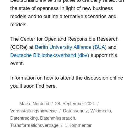
Deutschland invite this panel to critically reflect on
the state of openness in light of new business
models and to outline alternative scenarios and
models.
The Center for Open and Responsible Research
(CORe) at
Berlin University Alliance (BUA)
and
Deutsche Bibliotheksverband (dbv)
support this
event.
Information on how to attend the discussion online
you’ll soon find here.
Autor
Veröffentlicht
Kategorien
Maike Neufend
29. September 2021
am
Schlagwörter
Veranstaltungshinweise
Datenschutz
,
Wikimedia
,
Datentracking
,
Datenmissbrauch
,
zu
Transformationsverträge
1 Kommentar
Wenn