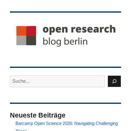
du
nicht
für
das
Produkt
bezahlst,
bist
du
selbst
das
Produkt?
Suchen
Neueste Beiträge
Barcamp Open Science 2026: Navigating Challenging